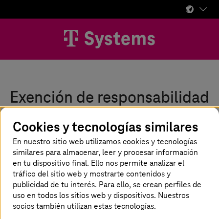
Exención de responsabilidad
T-Systems
Cookies y tecnologías similares
International GmbH no garantiza que la
información proporcionada en este sitio web sea
En nuestro sitio web utilizamos cookies y tecnologías
completa, precisa y siempre actual. Esto también se
similares para almacenar, leer y procesar información
aplica a todos los enlaces citados y menús de navegación
en tu dispositivo final. Ello nos permite analizar el
en este sitio, ya sea directa o indirectamente.
T-Systems
tráfico del sitio web y mostrarte contenidos y
Argentina no se hace responsable de los contenidos de
publicidad de tu interés. Para ello, se crean perfiles de
las páginas a las que se acceda al seleccionar cualquier
enlace.
uso en todos los sitios web y dispositivos. Nuestros
socios también utilizan estas tecnologías.
T-Systems
International GmbH se reserva el derecho de