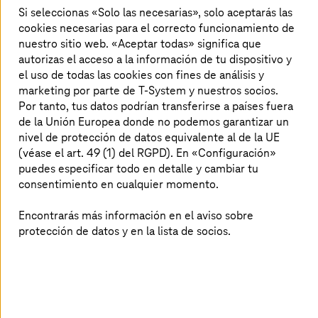
cambiar o agregar a la información proporcionada sin
Si seleccionas «Solo las necesarias», solo aceptarás las
previo aviso.
cookies necesarias para el correcto funcionamiento de
nuestro sitio web. «Aceptar todas» significa que
Al hacer esta información disponible,
T-Systems
autorizas el acceso a la información de tu dispositivo y
International GmbH no establece la base para ninguna
el uso de todas las cookies con fines de análisis y
oferta sobre información, consultoría o relaciones
marketing por parte de T-System y nuestros socios.
contractuales similares. Se excluye cualquier
Por tanto, tus datos podrían transferirse a países fuera
responsabilidad por el uso del contenido de la web o de
de la Unión Europea donde no podemos garantizar un
la exactitud del contenido o de la disponibilidad de la
nivel de protección de datos equivalente al de la UE
página web.
(véase el art. 49 (1) del RGPD). En «Configuración»
T-Systems
International GmbH y sus filiales no asumen
puedes especificar todo en detalle y cambiar tu
responsabilidad alguna por pérdidas reales, directas o
consentimiento en cualquier momento.
indirectas, o por las pérdidas sufridas debido a la falta de
disponibilidad de uso, pérdidas de datos o la pérdida de
Encontrarás más información en el aviso sobre
beneficios en relación con el uso de documentos o
protección de datos y en la lista de socios.
información accesible a través de este sitio web.
© 2024 and Provider in terms of the German Interstate
Media Services Agreement (MDStV):