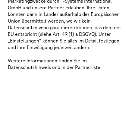
Risikomanagement
Marketingzwecke durch
T-Systems
International
und Datenschutz
GmbH und unsere Partner erlauben. Ihre Daten
erlaubt es,
könnten dann in Länder außerhalb der Europäischen
Synergien zu
Union übermittelt werden, wo wir kein
nutzen.
Datenschutzniveau garantieren können, das dem der
EU entspricht (siehe Art. 49 (1) a DSGVO). Unter
„Einstellungen“ können Sie alles im Detail festlegen
Mehr erfahren
Mehr erfahren
Unsere neuesten Auszeichnungen
und Ihre Einwilligung jederzeit ändern.
Weitere Informationen finden Sie im
Datenschutzhinweis und in der Partnerliste.