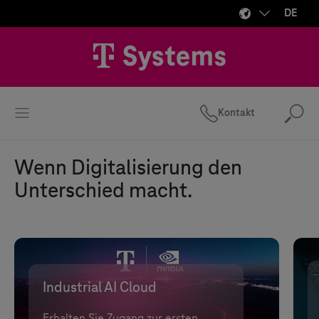
DE
Kontakt
Suc
Wenn Digitalisierung den
Unterschied macht.
Industrial AI Cloud
Erhalten Sie Zugang zur ersten