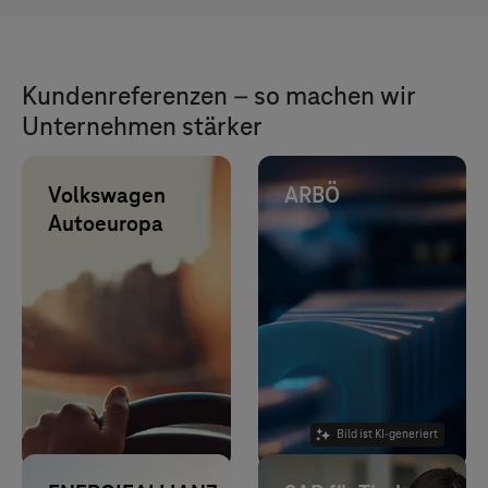
Kundenreferenzen – so machen wir
Unternehmen stärker
Volkswagen
ARBÖ
Autoeuropa
IT-Outsourcing
reduziert 10 %
der Testfahrten,
senkt CO2, Zeit
und Kosten.
Bild ist KI-generiert