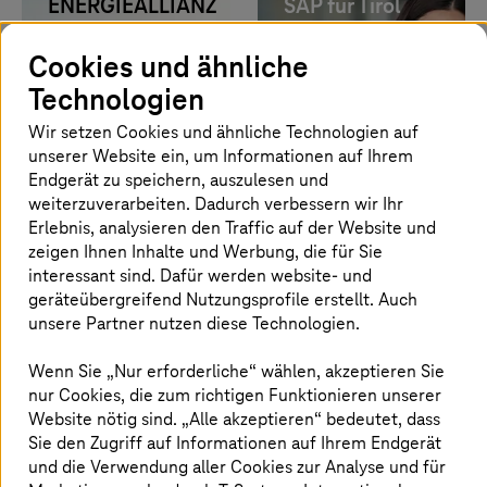
ENERGIEALLIANZ
SAP für Tirol
Austria
Kliniken
Mehr erfahren
Mehr erfahren
Cookies und ähnliche
Technologien
Zeitaufwand für
die
Wir setzen Cookies und ähnliche Technologien auf
Informationsbeschaf
unserer Website ein, um Informationen auf Ihrem
mit GenAI-
Endgerät zu speichern, auszulesen und
basiertem
weiterzuverarbeiten. Dadurch verbessern wir Ihr
Kundenradar um
Erlebnis, analysieren den Traffic auf der Website und
50 % gesenkt
zeigen Ihnen Inhalte und Werbung, die für Sie
interessant sind. Dafür werden website- und
geräteübergreifend Nutzungsprofile erstellt. Auch
Wienerberger
Deutsche
unsere Partner nutzen diese Technologien.
AG
Telekom IT
Mehr erfahren
Mehr erfahren
Wenn Sie „Nur erforderliche“ wählen, akzeptieren Sie
nur Cookies, die zum richtigen Funktionieren unserer
Die Integration
Website nötig sind. „Alle akzeptieren“ bedeutet, dass
verschiedener
Sie den Zugriff auf Informationen auf Ihrem Endgerät
Bereiche wie
und die Verwendung aller Cookies zur Analyse und für
Informationssicherhe