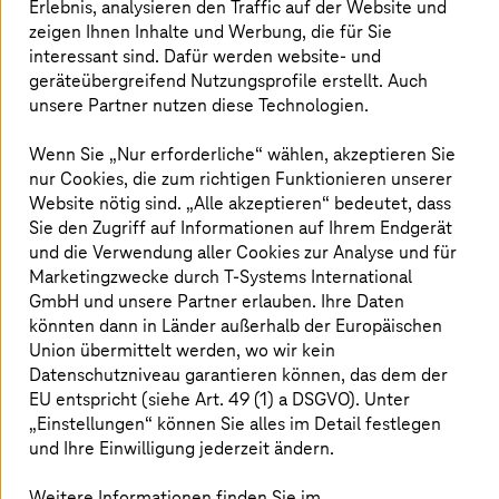
Erlebnis, analysieren den Traffic auf der Website und
Plattformen laufen? Unser Whitepaper erklärt
zeigen Ihnen Inhalte und Werbung, die für Sie
die entscheidenden Weichenstellungen: Von
interessant sind. Dafür werden website- und
der Wahl zwischen Greenfield und Brownfield
geräteübergreifend Nutzungsprofile erstellt. Auch
über Compliance-Anforderungen bis zur
unsere Partner nutzen diese Technologien.
effizienten Multi-Cloud-Strategie.
Wenn Sie „Nur erforderliche“ wählen, akzeptieren Sie
nur Cookies, die zum richtigen Funktionieren unserer
Website nötig sind. „Alle akzeptieren“ bedeutet, dass
So meistern Sie die RISE Journey –
Sie den Zugriff auf Informationen auf Ihrem Endgerät
und die Verwendung aller Cookies zur Analyse und für
wertvolle Einblicke und Tipps: Lesen
Marketingzwecke durch
T-Systems
International
Sie,
GmbH und unsere Partner erlauben. Ihre Daten
könnten dann in Länder außerhalb der Europäischen
welche strategischen Entscheidungen Sie vor der
Union übermittelt werden, wo wir kein
RISE-Migration klären sollten – von der Routenwahl
Datenschutzniveau garantieren können, das dem der
über die Systemlandschaft bis zur Cloud-
EU entspricht (siehe Art. 49 (1) a DSGVO). Unter
Infrastruktur
„Einstellungen“ können Sie alles im Detail festlegen
wie die drei Transformationsebenen – Business
und Ihre Einwilligung jederzeit ändern.
Transformation, Operating Model, Cloud-Migration
– ineinandergreifen und warum Souveränität von
Weitere Informationen finden Sie im