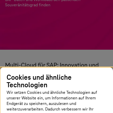
Souveränitätsgrad finden
Multi-Cloud für SAP: Innovation und
Souveränität in Balance bringen
Cookies und ähnliche
Technologien
Sie möchten jetzt mit Ihrer RISE Journey starten
– aber welche Route ist die richtige? Wie viel
Wir setzen Cookies und ähnliche Technologien auf
Gepäck nehmen Sie mit? Welche Workloads
unserer Website ein, um Informationen auf Ihrem
Endgerät zu speichern, auszulesen und
brauchen maximale Souveränität, welche
weiterzuverarbeiten. Dadurch verbessern wir Ihr
können auch auf globalen Public-Cloud-