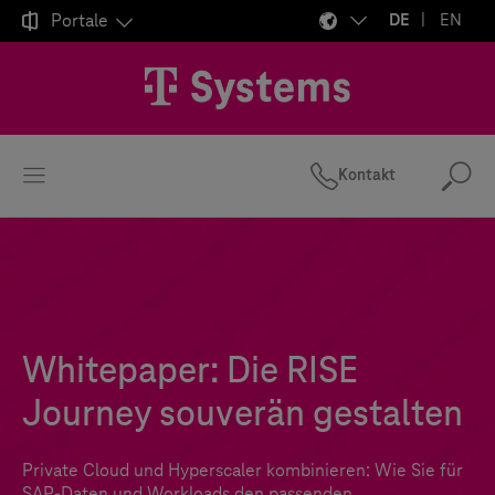

Portale
DE
EN
Kontakt
Suc
Whitepaper: Die RISE
Journey souverän gestalten
Private Cloud und Hyperscaler kombinieren: Wie Sie für
SAP-Daten und Workloads den passenden