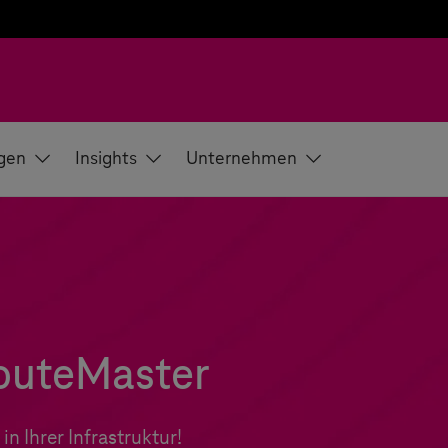
gen
Insights
Unternehmen
outeMaster
n Ihrer Infrastruktur!