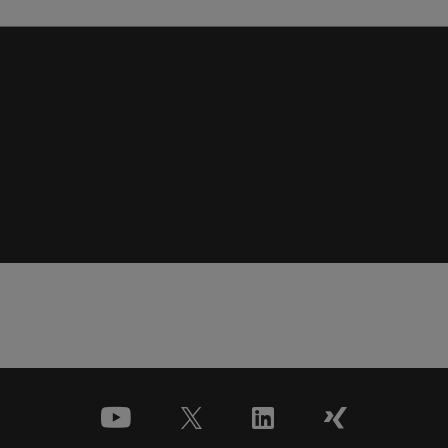
youtube
x
linkedin
xing