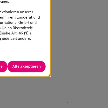
ogien.
nktionieren unserer
 auf Ihrem Endgerät und
ternational GmbH und
n Union übermittelt
iehe Art. 49 (1) a
g jederzeit ändern.
he
Alle akzeptieren