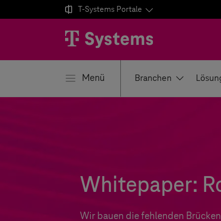

T-Systems
Portale
ließen
Menü
Branchen
Lösun
Whitepaper: R
Wir bauen die fehlenden Brücken i