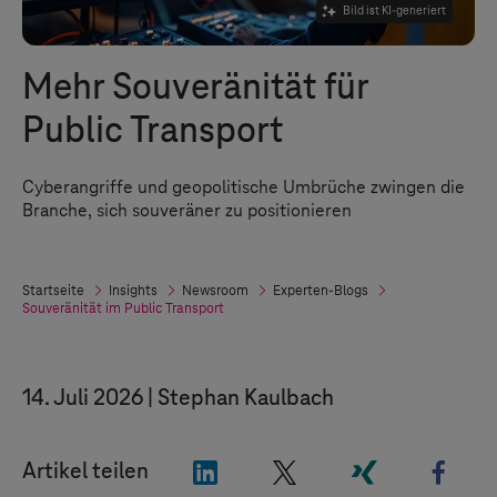
Bild ist KI-generiert
Mehr Souveränität für
Public Transport
Cyberangriffe und geopolitische Umbrüche zwingen die
Branche, sich souveräner zu positionieren
Startseite
Insights
Newsroom
Experten-Blogs
Souveränität im Public Transport
14. Juli 2026
Stephan Kaulbach
"LinkedIn"
"X"
"Xing"
"Fac
Artikel teilen