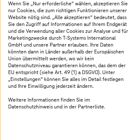
Wenn Sie „Nur erforderliche“ wählen, akzeptieren Sie
der befragten Deutschen wollen, dass ihr Land bei
nur Cookies, die zum richtigen Funktionieren unserer
wichtigen digitalen Technologien unabhängiger
Website nötig sind. „Alle akzeptieren“ bedeutet, dass
1
wird.
Sie den Zugriff auf Informationen auf Ihrem Endgerät
und die Verwendung aller Cookies zur Analyse und für
Marketingzwecke durch
T-Systems
International
GmbH und unsere Partner erlauben. Ihre Daten
Mehr als 760
könnten dann in Länder außerhalb der Europäischen
Union übermittelt werden, wo wir kein
Cybersicherheitsvorfälle gegen kritische
Datenschutzniveau garantieren können, das dem der
2
Infrastruktur wurden 2024 dem BSI gemeldet.
EU entspricht (siehe Art. 49 (1) a DSGVO). Unter
„Einstellungen“ können Sie alles im Detail festlegen
und Ihre Einwilligung jederzeit ändern.
150 Störungen
Weitere Informationen finden Sie im
Datenschutzhinweis und in der Partnerliste.
wurden von kritischen Infrastrukturen im Jahr
3
2025 gemeldet.