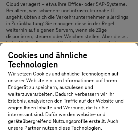
Cloud verlagert – etwa ihre Office- oder SAP-Systeme.
Bei allem, was schienen- und infrastrukturnahe IT
angeht, übten sich die Verkehrsunternehmen allerdings
in Zurückhaltung: Sie managen diese in der Regel
weiterhin auf eigenen Servern, wenn sie Züge
disponieren, steuern oder Weichen stellen. Aber dieses
hohe Maß an Souveränität erkaufen sie sich mit einem
erheblichen Nachteil: Sie müssen ihre Server auch selbst
Cookies und ähnliche
gegen Cyberattacken verteidigen
– was nicht zur
Technologien
Kernkompetenz der Unternehmen gehört. Gerade
kleinere Verkehrsbetriebe fühlen sich dabei nicht auf der
Wir setzen Cookies und ähnliche Technologien auf
sicheren Spur.
unserer Website ein, um Informationen auf Ihrem
Endgerät zu speichern, auszulesen und
weiterzuverarbeiten. Dadurch verbessern wir Ihr
Warum digitale Souveränität nicht
Erlebnis, analysieren den Traffic auf der Website und
warten kann
zeigen Ihnen Inhalte und Werbung, die für Sie
interessant sind. Dafür werden website- und
geräteübergreifend Nutzungsprofile erstellt. Auch
98 Prozent
unsere Partner nutzen diese Technologien.