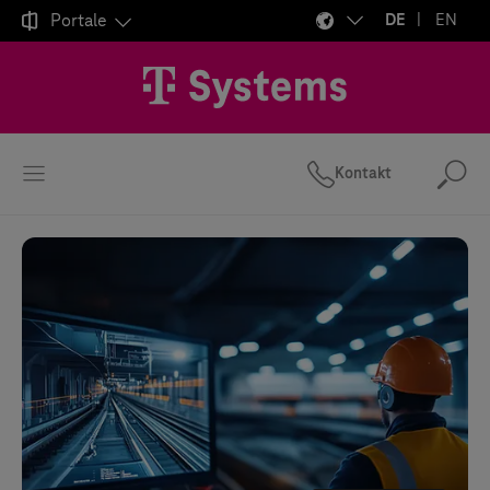

Portale
DE
EN
Kontakt
Suc