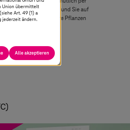
ternational GmbH und
endet die Ergebnisse minütlich per
n Union übermittelt
ds und Muster erkennen und Sie auf
iehe Art. 49 (1) a
hrichtigen, wenn Sie Ihre Pflanzen
g jederzeit ändern.
he
Alle akzeptieren
TC)