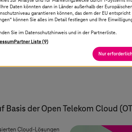
okies zur Analyse und für Marketingzwecke durch
T-Systems
In
Bodenfeuchtigkeit und s
 Ihre Daten könnten dann in Länder außerhalb der Europäische
WLAN – so kann sie Tren
nschutzniveau garantieren können, das dem der EU entspricht (s
Wunsch in der App benac
gen“ können Sie alles im Detail festlegen und Ihre Einwilligun
gießen sollten!
nden Sie im Datenschutzhinweis und in der Partnerliste.
ressum
Partner Liste (9)
Nur erforderlic
f Basis der Open Telekom Cloud (O
asierten Cloud-Lösungen