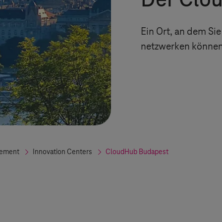
Der Clo
Ein Ort, an dem Si
netzwerken können 
gement
Innovation Centers
CloudHub Budapest