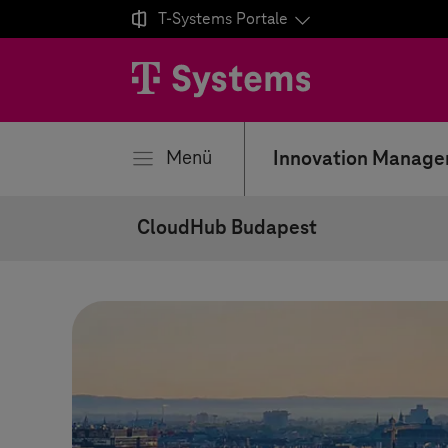

T-Systems
Portale
ließen
Menü
Innovation Manag
CloudHub Budapest