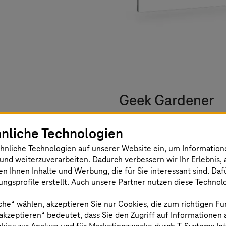
Geek Gardener
nliche Technologien
Können Sie Ihre Pflanze
hnliche Technologien auf unserer Website ein, um Informatio
Gardener wird Sie retten
und weiterzuverarbeiten. Dadurch verbessern wir Ihr Erlebnis, 
Die App verwendet eine
en Ihnen Inhalte und Werbung, die für Sie interessant sind. Da
ngsprofile erstellt. Auch unsere Partner nutzen diese Technol
Betrieb der auf Azure Ar
Remote-Kubernetes-Clust
che“ wählen, akzeptieren Sie nur Cookies, die zum richtigen Fu
eines Microcontrollers 
 akzeptieren“ bedeutet, dass Sie den Zugriff auf Informationen