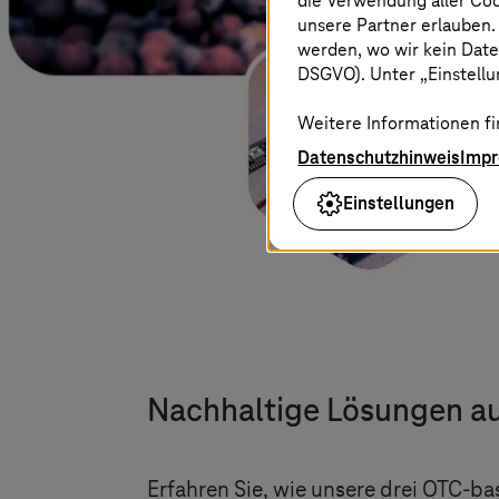
die Verwendung aller Co
unsere Partner erlauben.
werden, wo wir kein Date
DSGVO). Unter „Einstellun
Weitere Informationen fi
Datenschutzhinweis
Imp
Einstellungen
Nachhaltige Lösungen au
Erfahren Sie, wie unsere drei OTC-b