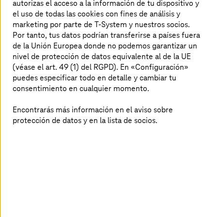
autorizas el acceso a la información de tu dispositivo y
el uso de todas las cookies con fines de análisis y
Ciclo de vida del cloud de un
marketing por parte de T-System y nuestros socios.
único proveedor
Por tanto, tus datos podrían transferirse a países fuera
de la Unión Europea donde no podemos garantizar un
nivel de protección de datos equivalente al de la UE
Te acompañamos a lo largo de toda tu
transformación al cloud —desde la estrategia y la
(véase el art. 49 (1) del RGPD). En «Configuración»
migración hasta el funcionamiento seguro y la
puedes especificar todo en detalle y cambiar tu
optimización continua— garantizando de este
consentimiento en cualquier momento.
modo la eficiencia y la fiabilidad.
Encontrarás más información en el aviso sobre
protección de datos y en la lista de socios.
Libertad real en entornos híbridos
y multicloud
Utiliza T Cloud Public y T Cloud Private junto con
AWS, Azure o Google Cloud para distribuir tus
cargas de trabajo de forma óptima, manteniendo al