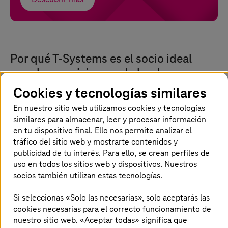
Por qué
T-Systems
es el socio ideal
para los servicios en el cloud
Cookies y tecnologías similares
En nuestro sitio web utilizamos cookies y tecnologías
similares para almacenar, leer y procesar información
Diseñado para la soberanía y el
en tu dispositivo final. Ello nos permite analizar el
cumplimiento normativo
tráfico del sitio web y mostrarte contenidos y
publicidad de tu interés. Para ello, se crean perfiles de
Opera cargas de trabajo en plataformas
uso en todos los sitios web y dispositivos. Nuestros
desarrolladas en Alemania y alojadas en centros de
socios también utilizan estas tecnologías.
datos europeos certificados. Mantén el control
sobre tus datos y cumple la normativa legal.
Si seleccionas «Solo las necesarias», solo aceptarás las
cookies necesarias para el correcto funcionamiento de
nuestro sitio web. «Aceptar todas» significa que