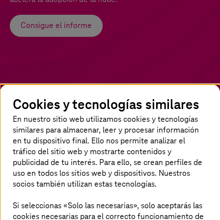
Consigue el informe
Cookies y tecnologías similares
En nuestro sitio web utilizamos cookies y tecnologías
Nuestra solución – Oficina Cloud
similares para almacenar, leer y procesar información
en tu dispositivo final. Ello nos permite analizar el
Una Oficina Cloud es una estructura
tráfico del sitio web y mostrarte contenidos y
publicidad de tu interés. Para ello, se crean perfiles de
organizativa ágil y escalable que guía, gobierna,
uso en todos los sitios web y dispositivos. Nuestros
controla y acelera la adopción, gestión y mejora
socios también utilizan estas tecnologías.
continua de la nube en una organización. Es el
motor estratégico que guía, gobierna y acelera
Si seleccionas «Solo las necesarias», solo aceptarás las
tu transformación digital: convierte la
cookies necesarias para el correcto funcionamiento de