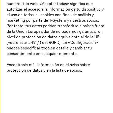
complejidad de la nube en valor real,
nuestro sitio web. «Aceptar todas» significa que
autorizas el acceso a la información de tu dispositivo y
controlado y sostenible para tu negocio.
el uso de todas las cookies con fines de análisis y
marketing por parte de T-System y nuestros socios.
Por tanto, tus datos podrían transferirse a países fuera
¿Qué puedes encontrar en este
de la Unión Europea donde no podemos garantizar un
nivel de protección de datos equivalente al de la UE
documento?
(véase el art. 49 (1) del RGPD). En «Configuración»
puedes especificar todo en detalle y cambiar tu
Los desafíos empresariales al adoptar y gestionar la
consentimiento en cualquier momento.
nube
Descripción de nuestra solución
Encontrarás más información en el aviso sobre
El camino hacia el éxito
protección de datos y en la lista de socios.
Paquetes de soluciones
Longitud: 2 páginas
Tiempo estimado de lectura: 4 minutos
Idioma: Castellano
Descarga: contenido gratuito con registro