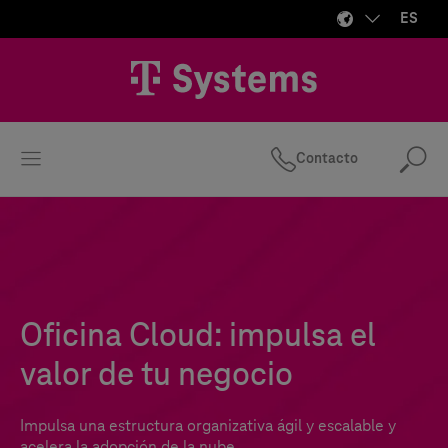
ES
Contacto
Bus
Oficina Cloud: impulsa el
valor de tu negocio
Impulsa una estructura organizativa ágil y escalable y
acelera la adopción de la nube.