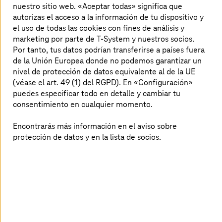
nuestro sitio web. «Aceptar todas» significa que
autorizas el acceso a la información de tu dispositivo y
el uso de todas las cookies con fines de análisis y
marketing por parte de T-System y nuestros socios.
Por tanto, tus datos podrían transferirse a países fuera
de la Unión Europea donde no podemos garantizar un
nivel de protección de datos equivalente al de la UE
(véase el art. 49 (1) del RGPD). En «Configuración»
puedes especificar todo en detalle y cambiar tu
consentimiento en cualquier momento.
Encontrarás más información en el aviso sobre
Más emocionalidad, un enfoque personalizado o la
protección de datos y en la lista de socios.
vinculación óptima de los distintos puntos de contacto
digitales: la experiencia de cliente se ha convertido a día
de hoy en una de las características de diferenciación
más importantes. Los clientes bien informados y
satisfechos permanecerán fieles a tu empresa a largo
plazo. Por lo tanto, la mejora de la experiencia de cliente
ya no es simplemente algo con lo que es bueno contar,
sino que se trata de una medida necesaria para mejorar