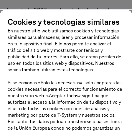
A partir de 2027, muchos de los fabricantes que
venden sus productos en la Unión Europea (UE)
Cookies y tecnologías similares
deberán facilitar un pasaporte digital de
En nuestro sitio web utilizamos cookies y tecnologías
producto (DPP). Esto es un gemelo digital que
similares para almacenar, leer y procesar información
contiene todos los datos pertinentes
en tu dispositivo final. Ello nos permite analizar el
relacionados con la sostenibilidad y el ciclo de
tráfico del sitio web y mostrarte contenidos y
vida del producto.
T-Systems
simplifica su
publicidad de tu interés. Para ello, se crean perfiles de
uso en todos los sitios web y dispositivos. Nuestros
introducción con una solución modular lista
socios también utilizan estas tecnologías.
para usar: el Digital Product Passport.
Recopila, gestiona y comparte los datos de tus
Si seleccionas «Solo las necesarias», solo aceptarás las
productos de forma segura y aprovecha las
cookies necesarias para el correcto funcionamiento de
ventajas comerciales que esto conlleva.
nuestro sitio web. «Aceptar todas» significa que
autorizas el acceso a la información de tu dispositivo y
el uso de todas las cookies con fines de análisis y
marketing por parte de T-System y nuestros socios.
Crear seguridad jurídica y trabajar de
Por tanto, tus datos podrían transferirse a países fuera
de la Unión Europea donde no podemos garantizar un
forma más eficiente