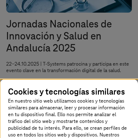
Jornadas Nacionales de
Innovación y Salud en
Andalucía 2025
22-24.10.2025 |
T-Systems
patrocina y participa en este
evento clave en la transformación digital de la salud.
Más información
Cookies y tecnologías similares
En nuestro sitio web utilizamos cookies y tecnologías
similares para almacenar, leer y procesar información
Página de inicio
Actualidad
Eventos
Jornadas Nacionales de Innovación y Salud en Andalucía 2025
en tu dispositivo final. Ello nos permite analizar el
tráfico del sitio web y mostrarte contenidos y
publicidad de tu interés. Para ello, se crean perfiles de
uso en todos los sitios web y dispositivos. Nuestros
Tecnología y ciencia al servicio de la