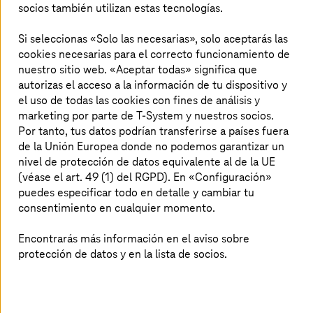
socios también utilizan estas tecnologías.
salud
Si seleccionas «Solo las necesarias», solo aceptarás las
La innovación sanitaria va de escuchar mejor
cookies necesarias para el correcto funcionamiento de
(síntomas, signos, tendencias, marcadores),
nuestro sitio web. «Aceptar todas» significa que
autorizas el acceso a la información de tu dispositivo y
entender el contexto de cada persona e
el uso de todas las cookies con fines de análisis y
identificar relaciones que orienten la
marketing por parte de T-System y nuestros socios.
prevención
y el
mejor tratamiento disponible
.
Por tanto, tus datos podrían transferirse a países fuera
La tecnología y la ciencia actuales ya aportan
de la Unión Europea donde no podemos garantizar un
apoyo inmediato a pacientes y a quienes
nivel de protección de datos equivalente al de la UE
(véase el art. 49 (1) del RGPD). En «Configuración»
cuidan de su salud:
profesionales
puedes especificar todo en detalle y cambiar tu
asistenciales, investigadores, gestores y
consentimiento en cualquier momento.
proveedores.
Encontrarás más información en el aviso sobre
protección de datos y en la lista de socios.
Nuestra participación