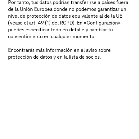
Por tanto, tus datos podrían transferirse a países fuera
de la Unión Europea donde no podemos garantizar un
nivel de protección de datos equivalente al de la UE
(véase el art. 49 (1) del RGPD). En «Configuración»
puedes especificar todo en detalle y cambiar tu
consentimiento en cualquier momento.
Encontrarás más información en el aviso sobre
protección de datos y en la lista de socios.
Global Squad Lead – Future Cloud
Infrastructure,
T-Systems
International
Vishal es experto en TI y cuenta con más de 17 años de
experiencia en diseño de soluciones, preventa y
consultoría. Actualmente dirige la división de Soluciones
T Cloud Private
(antes FCI) de
T-Systems
. Gracias a sus
anteriores cargos en HCL y Atos, aporta una amplia
experiencia en la ejecución de proyectos de
transformación digital en mercados globales. Ha
desempeñado un papel determinante en el desarrollo de