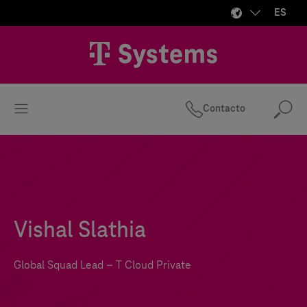
ES
Contacto
Bus
Vishal Slathia
Global Squad Lead –
T Cloud Private