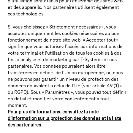
d’utilisation sont établis pour l’ensemble des sites web
juste fait.
et des appareils. Nos partenaires utilisent également
ces technologies.
Les chiffres qui se cachent derrière notre usine d’IA sont
également impressionnants : 10 000 GPU NVIDIA de la
Si vous choisissez « Strictement nécessaires », vous
génération Blackwell (DGX B200 et RTX Pro 6000),
acceptez uniquement les cookies nécessaires au bon
20 pétaoctets de mémoire et jusqu’à 500 billiards
fonctionnement de notre site web. « Accepter tout »
d’opérations de calcul par seconde. Nous avons ainsi
signifie que vous autorisez l’accès aux informations de
considérablement augmenté la puissance de calcul de
votre terminal et l’utilisation de tous les cookies à des
l’IA en Allemagne en très peu de temps. C’est donc une
fins d’analyse et de marketing par
T-Systems
et nos
véritable puissance de calcul IA. Mais le matériel seul
partenaires. Vos données pourraient alors être
n’est pas le problème. La question qui importe est la
transférées en dehors de l’Union européenne, où nous
suivante : Qu’en font les clients ?
ne pouvons pas garantir un niveau de protection des
données équivalent à celui de l’UE (voir article 49 (1) a
du RGPD). Sous « Paramètres », vous pouvez tout définir
Rendre les données utilisables
en détail et modifier votre consentement à tout
moment.
Le podcast ne traite donc pas uniquement des GPU. Il
Pour plus d’informations, consultez la note
s’agissait avant tout d’applications concrètes : jumeaux
d’information sur la protection des données et la liste
numériques, simulation d’usine, maintenance prédictive,
des partenaires.
contrôle qualité, optimisation des processus.