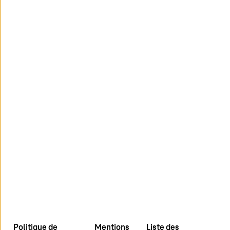
* Champ obligatoire
Envoyer
youtube
x
linkedin
Actualités
Politique de
Mentions
Liste des