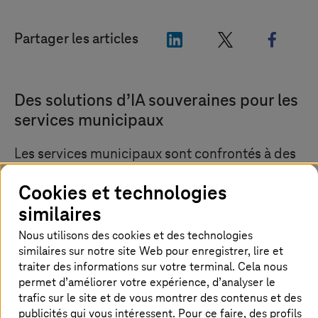
"LinkedIn"
"X"
"Face
Partager les articles
Des solutions d’IA souveraines pour les
services municipaux
Les services municipaux sont confrontés à des
défis structurels spécifiques liés à leur rôle
Cookies et technologies
dans l’infrastructure critique. Ils traitent des
données très sensibles et complexes, par
similaires
exemple celles relatives à l’exploitation du
Nous utilisons des cookies et des technologies
réseau, à la gestion des clients et aux processus
similaires sur notre site Web pour enregistrer, lire et
réglementaires. C’est précisément dans ce
traiter des informations sur votre terminal. Cela nous
permet d’améliorer votre expérience, d’analyser le
contexte que la souveraineté numérique revêt
trafic sur le site et de vous montrer des contenus et des
une importance capitale : la capacité de gérer
publicités qui vous intéressent. Pour ce faire, des profils