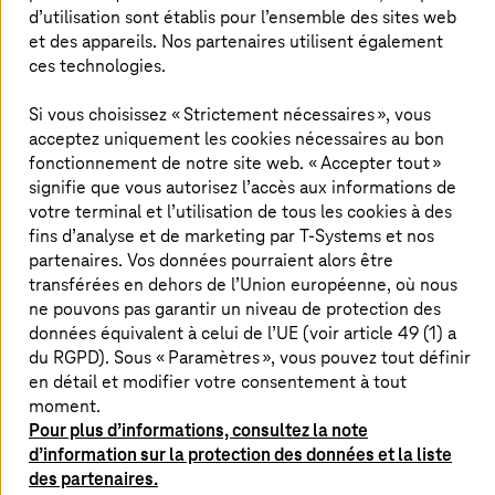
les données, les systèmes et les chaînes de
d’utilisation sont établis pour l’ensemble des sites web
valeur de manière autonome, sûre et claire.
et des appareils. Nos partenaires utilisent également
ces technologies.
Si vous choisissez « Strictement nécessaires », vous
Traitement des données exclusivement
acceptez uniquement les cookies nécessaires au bon
en Europe
fonctionnement de notre site web. « Accepter tout »
signifie que vous autorisez l’accès aux informations de
Face à cela, Thüga AG a désormais conclu un contrat-
votre terminal et l’utilisation de tous les cookies à des
cadre avec Deutsche Telekom/
T-Systems
pour les
fins d’analyse et de marketing par
T-Systems
et nos
fournisseurs de services communaux d’énergie et d’eau
partenaires. Vos données pourraient alors être
de son réseau, qui répond de manière ciblée à ces
transférées en dehors de l’Union européenne, où nous
exigences. Les applications GPT pour les entreprises,
ne pouvons pas garantir un niveau de protection des
spécialement conçues pour le traitement de données
données équivalent à celui de l’UE (voir article 49 (1) a
sensibles, sont au cœur de ce projet. Ces solutions de
du RGPD). Sous « Paramètres », vous pouvez tout définir
GPT d’entreprise doivent aider les services municipaux à
en détail et modifier votre consentement à tout
automatiser les tâches standard répétitives. Le
moment.
traitement des données s’effectue alors exclusivement
Pour plus d’informations, consultez la note
dans l’espace juridique européen, entre autres sur le
d’information sur la protection des données et la liste
T Cloud Public
allemand souverain. Les solutions sont
des partenaires.
conformes aux règles de protection des données, sont