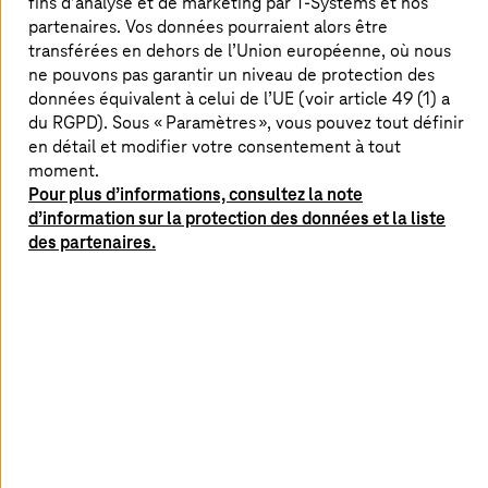
fins d’analyse et de marketing par
T-Systems
et nos
partenaires. Vos données pourraient alors être
transférées en dehors de l’Union européenne, où nous
ne pouvons pas garantir un niveau de protection des
données équivalent à celui de l’UE (voir article 49 (1) a
du RGPD). Sous « Paramètres », vous pouvez tout définir
en détail et modifier votre consentement à tout
moment.
Pour plus d’informations, consultez la note
d’information sur la protection des données et la liste
des partenaires.
Depuis novembre 2018, Christer Neimöck est Senior
Manager Business Development and Program pour les
systèmes d’assistance à la conduite (ADAS) et la
conduite automatisée (AD) chez
T-Systems
et aide les
clients à concrétiser le Software Defined Vehicle et la
mobilité autonome.
Tous les articles de Christer Neimöck