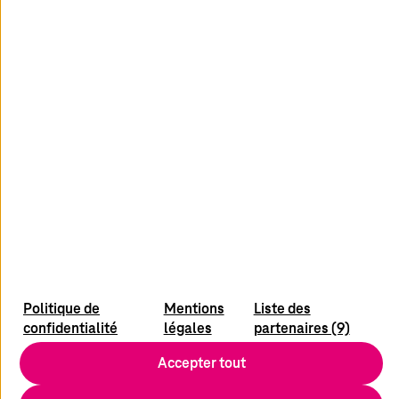
En savoir plus
youtube
x
linkedin
Actualités
Politique de
Mentions
Liste des
À propos du site
confidentialité
légales
partenaires (9)
Contact
Accepter tout
Protection des données
Conditions d’utilisation