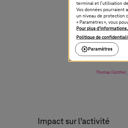
terminal et l’utilisation 
Vos données pourraient a
un niveau de protection d
« Paramètres », vous pou
Pour plus d’informations,
Avec Imag
Politique de confidential
de 25 ans 
Paramètres
qui évolue
Thomas Günther
,
Impact sur l’activité