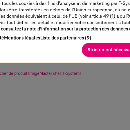
de tous les cookies à des fins d’analyse et de marketing par
T-Sy
lors être transférées en dehors de l’Union européenne, où nou
es données équivalent à celui de l’UE (voir article 49 (1) a du 
vez tout définir en détail et modifier votre consentement à to
 consultez la note d’information sur la protection des données e
eMaster, nous mettons à la disposition d
ité
Mentions légales
Liste des partenaires (9)
une solution d’archivage fiable qui garan
Strictement nécessa
 continuellement au fil du temps.
chef de produit ImageMaster chez
T-Systems