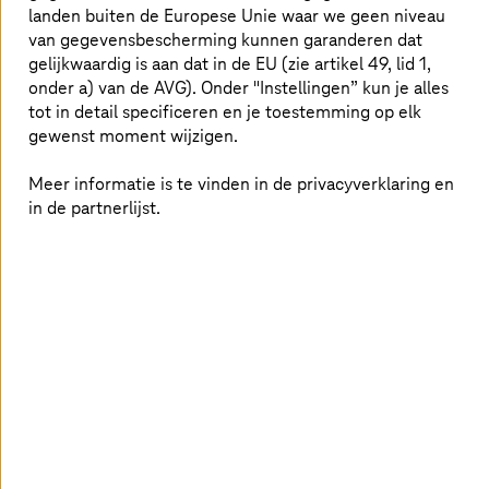
landen buiten de Europese Unie waar we geen niveau
van gegevensbescherming kunnen garanderen dat
gelijkwaardig is aan dat in de EU (zie artikel 49, lid 1,
onder a) van de AVG). Onder "Instellingen” kun je alles
tot in detail specificeren en je toestemming op elk
gewenst moment wijzigen.
Meer informatie is te vinden in de privacyverklaring en
in de partnerlijst.
Azure Arc maakt het beheer van elke applicatie in de
multicloud eenvoudiger – ongeacht of de applicatie op
een virtuele machine in Azure, in een Kubernetescluster,
in een private cloud of in een infrastructuur van een
andere hyperscalercloud draait. Alle regels voor
governance voor het IT-beheer van een onderneming