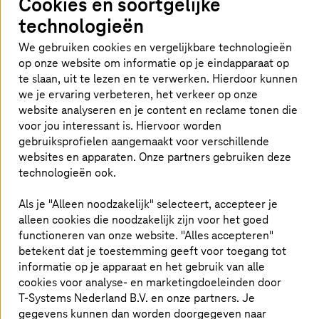
Cookies en soortgelijke
Applicatie management en het implementeren
technologieën
van governance in jouw multicloudomgeving is
We gebruiken cookies en vergelijkbare technologieën
vaak een grote uitdaging.
op onze website om informatie op je eindapparaat op
Multicloudomgevingen bieden diverse opties
te slaan, uit te lezen en te verwerken. Hierdoor kunnen
voor jouw applicaties, ongeacht of ze zijn
we je ervaring verbeteren, het verkeer op onze
geïmplementeerd op virtuele machines, op
website analyseren en je content en reclame tonen die
Kubernetes of zonder server zijn
voor jou interessant is. Hiervoor worden
gebruiksprofielen aangemaakt voor verschillende
geïmplementeerd. Het implementeren van
websites en apparaten. Onze partners gebruiken deze
beveiliging en governance kan ook uitgevoerd
technologieën ook.
worden met behulp van Managed Azure Arc
van
T-Systems
.
Als je "Alleen noodzakelijk" selecteert, accepteer je
alleen cookies die noodzakelijk zijn voor het goed
functioneren van onze website. "Alles accepteren"
betekent dat je toestemming geeft voor toegang tot
Met Azure Arc kun je elke infrastructuur
informatie op je apparaat en het gebruik van alle
vanaf een centraal controlepunt
cookies voor analyse- en marketingdoeleinden door
T-Systems
Nederland B.V. en onze partners. Je
beheren
gegevens kunnen dan worden doorgegeven naar