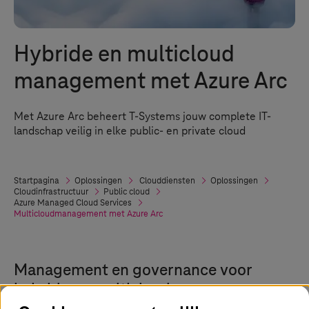
Hybride en multicloud
management met Azure Arc
Met Azure Arc beheert
T-Systems
jouw complete IT-
landschap veilig in elke public- en private cloud
Startpagina
Oplossingen
Clouddiensten
Oplossingen
Cloudinfrastructuur
Public cloud
Azure Managed Cloud Services
Multicloudmanagement met Azure Arc
Management en governance voor
hybride en multicloud