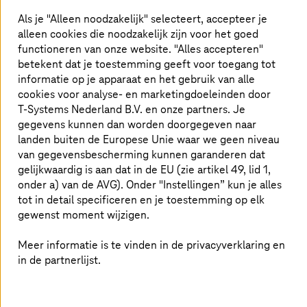
farmaceutische sector onze oplossingen
Als je "Alleen noodzakelijk" selecteert, accepteer je
alleen cookies die noodzakelijk zijn voor het goed
gebruiken om hun flexibiliteit, productiviteit,
functioneren van onze website. "Alles accepteren"
efficiëntie en kwaliteit te verbeteren.
betekent dat je toestemming geeft voor toegang tot
informatie op je apparaat en het gebruik van alle
cookies voor analyse- en marketingdoeleinden door
T-Systems
Nederland B.V. en onze partners. Je
Een selectie van actuele referenties
gegevens kunnen dan worden doorgegeven naar
landen buiten de Europese Unie waar we geen niveau
van gegevensbescherming kunnen garanderen dat
gelijkwaardig is aan dat in de EU (zie artikel 49, lid 1,
onder a) van de AVG). Onder "Instellingen” kun je alles
tot in detail specificeren en je toestemming op elk
gewenst moment wijzigen.
Meer informatie is te vinden in de privacyverklaring en
in de partnerlijst.