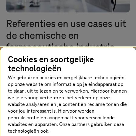
Referenties en use cases uit
de chemische en
farmaceutische industrie
Cookies en soortgelijke
Laat je inspireren door de succesvolle
technologieën
digitaliseringsprojecten van onze klanten
We gebruiken cookies en vergelijkbare technologieën
op onze website om informatie op je eindapparaat op
te slaan, uit te lezen en te verwerken. Hierdoor kunnen
Startpagina
Industrieën
Chemische en farmaceutische industrie
Referenties
we je ervaring verbeteren, het verkeer op onze
website analyseren en je content en reclame tonen die
voor jou interessant is. Hiervoor worden
gebruiksprofielen aangemaakt voor verschillende
Onze klanten boeken successen
websites en apparaten. Onze partners gebruiken deze
technologieën ook.
Ontdek hoe bedrijven in de chemische en