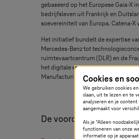
gebaseerd op het Europese Gaia-X ini
bedrijfsleven uit Frankrijk en Duitsl
soevereiniteit van Europa. Catena-X
Het initiatief bundelt de expertise
Mercedes-Benz tot technologieconcer
ruimtevaartcentrum (DLR) en de Fraun
het digitale ecosysteem, maar om in
Cookies en soo
Manufacturing X-initiatieven.
We gebruiken cookies en 
slaan, uit te lezen en te
analyseren en je content 
aangemaakt voor verschil
De voordelen van datarui
Als je "Alleen noodzakelij
functioneren van onze we
informatie op je apparaa