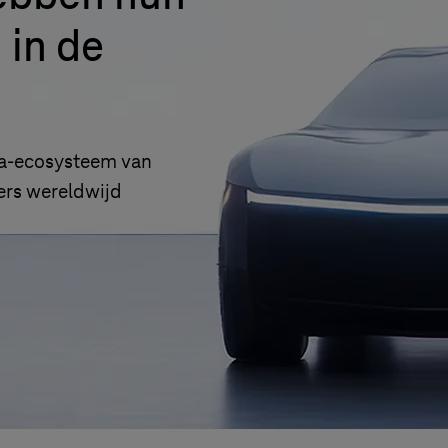
 in de
a-ecosysteem van
iers wereldwijd