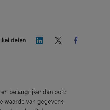
"LinkedIn"
"X"
"Facebook"
ikel delen
ren belangrijker dan ooit:
e waarde van gegevens