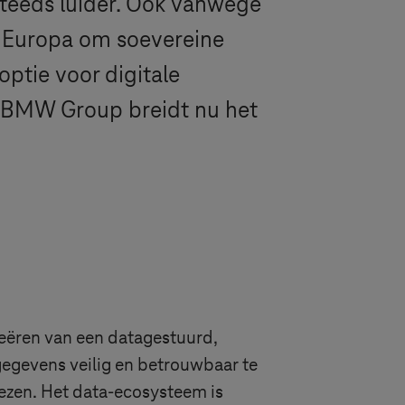
teeds luider.
Ook vanwege
en Europa om soevereine
ptie voor digitale
De BMW Group breidt nu het
creëren van een datagestuurd,
gegevens veilig en betrouwbaar te
iezen. Het data-ecosysteem is