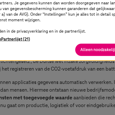
lutioneren de manier waarop bedrijven met informati
partners. Je gegevens kunnen dan worden doorgegeven naar la
u van gegevensbescherming kunnen garanderen dat gelijkwaardi
atform waarop gegevens op een gecontroleerde manie
er a) van de AVG). Onder "Instellingen” kun je alles tot in detail 
er-to-peer modus met nauwkeurig verdeelde toegangs
enst moment wijzigen.
tijen en beschermt het intellectuele eigendom.
en in de privacyverklaring en in de partnerlijst.
oordeel:
standaardisatie
. De gestandaardiseerde, in
n
Partnerlijst (21)
itsinformatie en duurzaamheidsindicatoren maakt pro
Alleen noodzakelij
nvoudiger om aan de huidige wettelijke vereisten te 
ichtengesetz’, de Duitse wet inzake zorgvuldigheids
 het registreren van de CO2-voetafdruk van een batter
nnen applicaties gegevens automatisch verwerken. I
n dan mensen. Hiermee ontstaan nieuwe bedrijfsmode
nsten met toegevoegde waarde
aanbieden die rech
 nu gaat om productie, logistiek of voor eindgebruike