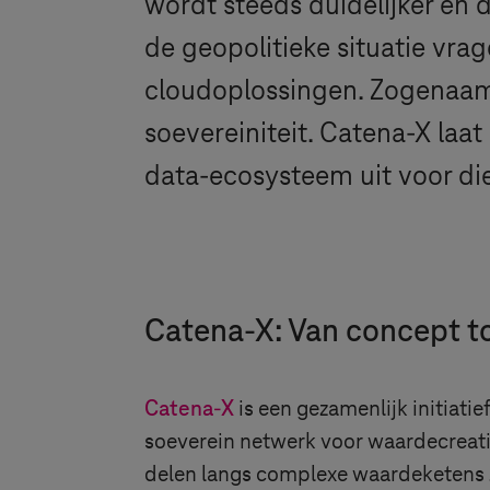
wordt steeds duidelijker en d
de geopolitieke situatie vra
cloudoplossingen. Zogenaamd
soevereiniteit. Catena-X laa
data-ecosysteem uit voor die
Catena-X: Van concept tot
Catena-X
is een gezamenlijk initiati
soeverein netwerk voor waardecreati
delen langs complexe waardeketens z