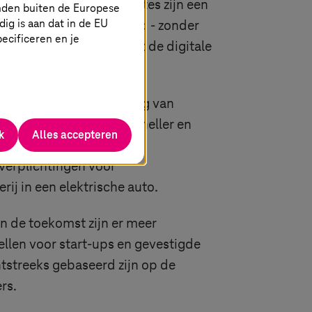
e omgaan. Deze dataruimtes zijn een
nden buiten de Europese
g is aan dat in de EU
r kunnen worden gedeeld - zonder
specificeren en je
rechten. Dit garandeert de digitale
teroperabele uitwisseling van
cessen transparanter, sneller en
k
Alles accepteren
voldoen. Bijvoorbeeld het
verplichtingen voor
ij in een elektrische auto.
n de toekomst zijn er meer
llen voor start-ups en gevestigde
tstreeks gebaseerd zijn op de
rs.