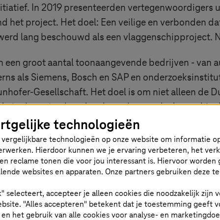
tiatief. In 2019 presenteerden vertegenwoordigers u
and het project. Het doel: Een veilige en verbonden da
 werd lang beschouwd als een vlaggenschipproject. N
 van een groot aantal toonaangevende bedrijven - va
ns als Siemens, Bosch en SAP en onderzoeksinstitute
hofer-Gesellschaft. Het doel is om niet alleen de Dui
 de toekomst ook andere branches, zoals de machine
rtgelijke technologieën
vergelijkbare technologieën op onze website om informatie op
 verwerken. Hierdoor kunnen we je ervaring verbeteren, het ver
en reclame tonen die voor jou interessant is. Hiervoor worden 
lende websites en apparaten. Onze partners gebruiken deze t
mtes voor de industrie
k" selecteert, accepteer je alleen cookies die noodzakelijk zijn
bsite. "Alles accepteren" betekent dat je toestemming geeft v
t en het gebruik van alle cookies voor analyse- en marketingdo