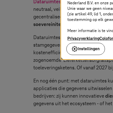
Dataruimtes
, zoals Catena-X, revo
Nederland B.V. en onze 
Unie waar we geen nivea
neutraal, veilig en betrouwbaar pl
(zie artikel 49, lid 1, ond
gecentraliseerde opslag, maar in pe
toestemming op elk gew
soevereiniteit
van alle betrokken par
Meer informatie is te vind
Dataruimtes bieden nog een ander v
Privacyverklaring
Colofo
stamgegevens, certificaten, kwalite
Instellingen
kostenefficiënter. Ook is het veel ee
zogenoemde ‘Lieferkettensorgfaltspfl
toeleveringsketens. Of vanaf 2027 bij
En nog één punt: met dataruimtes ku
applicaties die gegevens uitwissele
bedrijven: zij kunnen innovatieve
die
gegevens uit het ecosysteem - of het