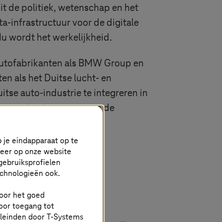
it de politiek, wetenschap en het
ta-infrastructuur voor de digitale
u wordt het werkelijkheid.
n autofabrikanten als BMW Group en
n als het Duitse lucht- en
tse auto-industrie te integreren in
bouw, toe te voegen aan de
 je eindapparaat op te
keer op onze website
gebruiksprofielen
echnologieën ook.
 voor het goed
oor toegang tot
eleinden door
T-Systems