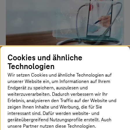
Cookies und ähnliche
Technologien
24. Juni 2025 |
Artificial Intelligence
KI in der Gesundheitsbranche
Wir setzen Cookies und ähnliche Technologien auf
unserer Website ein, um Informationen auf Ihrem
Wie Generative KI jetzt Klinik-Routinen automatisiert
Endgerät zu speichern, auszulesen und
und den Fachkräftemangel lindert.
weiterzuverarbeiten. Dadurch verbessern wir Ihr
Erlebnis, analysieren den Traffic auf der Website und
Mehr erfahren
zeigen Ihnen Inhalte und Werbung, die für Sie
interessant sind. Dafür werden website- und
geräteübergreifend Nutzungsprofile erstellt. Auch
unsere Partner nutzen diese Technologien.