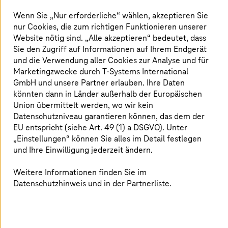
Wenn Sie „Nur erforderliche“ wählen, akzeptieren Sie
nur Cookies, die zum richtigen Funktionieren unserer
Website nötig sind. „Alle akzeptieren“ bedeutet, dass
Sie den Zugriff auf Informationen auf Ihrem Endgerät
und die Verwendung aller Cookies zur Analyse und für
Marketingzwecke durch
T-Systems
International
GmbH und unsere Partner erlauben. Ihre Daten
könnten dann in Länder außerhalb der Europäischen
Union übermittelt werden, wo wir kein
Datenschutzniveau garantieren können, das dem der
EU entspricht (siehe Art. 49 (1) a DSGVO). Unter
„Einstellungen“ können Sie alles im Detail festlegen
17. Juni 2025 |
Security
und Ihre Einwilligung jederzeit ändern.
Warum Sicherheit ein echter Notfall im
Gesundheitswesen ist
Weitere Informationen finden Sie im
Datenschutzhinweis und in der Partnerliste.
Erfahren Sie, wie die Gesundheitsbranche ihre
IT-Ressourcen
, Daten, Geräte und Netzwerke vor
Cyberangriffen schützen kann.