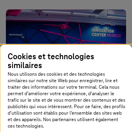
Cookies et technologies
similaires
Nous utilisons des cookies et des technologies
similaires sur notre site Web pour enregistrer, lire et
traiter des informations sur votre terminal. Cela nous
permet d’améliorer votre expérience, d’analyser le
23. février 2026 |
Strategy and Consulting
trafic sur le site et de vous montrer des contenus et des
L’innovation à portée de main
publicités qui vous intéressent. Pour ce faire, des profils
d’utilisation sont établis pour l’ensemble des sites web
et des appareils. Nos partenaires utilisent également
Le Centre d’Innovation de
T-Systems
a officiellement
ces technologies.
ouvert ses portes sur la Marsplatz de Munich.