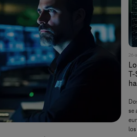
26-a
Lo
T-
ha
Do
se 
eur
los