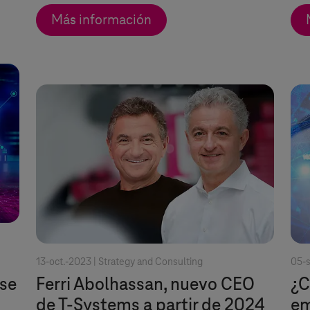
Más información
13-oct.-2023 |
Strategy and Consulting
05-s
se
Ferri Abolhassan, nuevo CEO
¿C
de
T-Systems
a partir de 2024
em