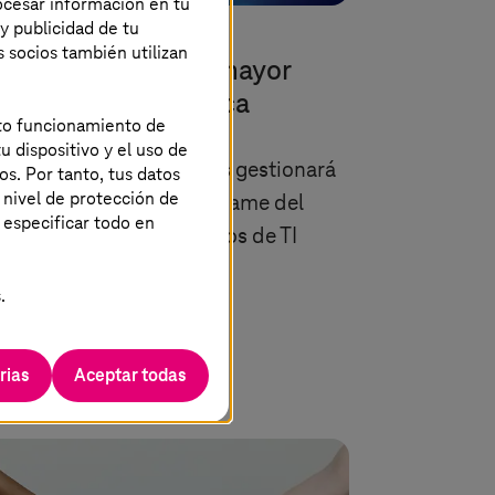
rocesar información en tu
 y publicidad de tu
br.-2024 |
Cloud Services
s socios también utilizan
Systems
cierra su mayor
ntrato en Dinamarca
ecto funcionamiento de
u dispositivo y el uso de
artir de 2025,
T-Systems
gestionará
os. Por tanto, tus datos
 nivel de protección de
infraestructura de mainframe del
 especificar todo en
veedor danés de servicios de TI
D.
.
Más información
rias
Aceptar todas