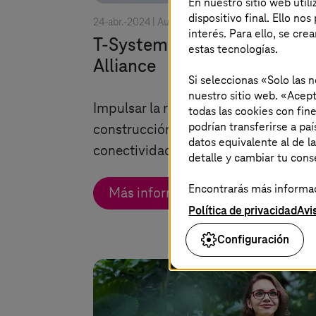
En nuestro sitio web util
dispositivo final. Ello no
24-abr.-2024 |
Automoción
interés. Para ello, se cre
T-Systems
crece con eSync
estas tecnologías.
Alliance
Si seleccionas «Solo las 
nuestro sitio web. «Acept
Impulsar la revolución de la
todas las cookies con fin
podrían transferirse a p
construcción de automóviles con
datos equivalente al de l
conectividad y servicios digitales.
detalle y cambiar tu con
Encontrarás más informaci
Más información
Política de privacidad
Avi
Configuración