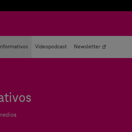
 informativos
Videopodcast
Newsletter
ativos
 medios