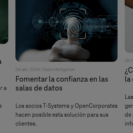
a
28-m
¿C
04-abr.-2024 |
Data Intelligence
Fomentar la confianza en las
la
salas de datos
r a
Las
e
Los socios
T-Systems
y OpenCorporates
gen
hacen posible esta solución para sus
de 
clientes.
inf