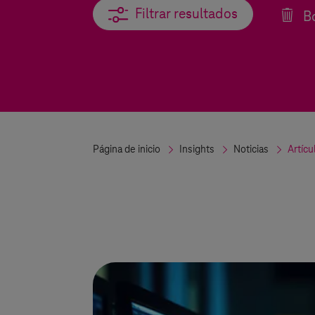
Filtrar resultados
Filtrar resultados
Bo
Página de inicio
Insights
Noticias
Artícu