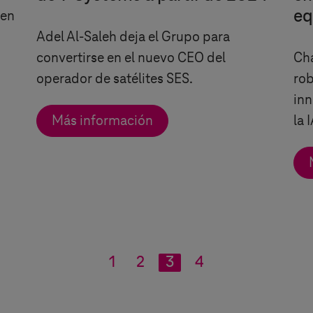
eq
 en
Adel Al-Saleh deja el Grupo para
convertirse en el nuevo CEO del
Cha
operador de satélites SES.
rob
inn
Más información
la 
1
2
3
4