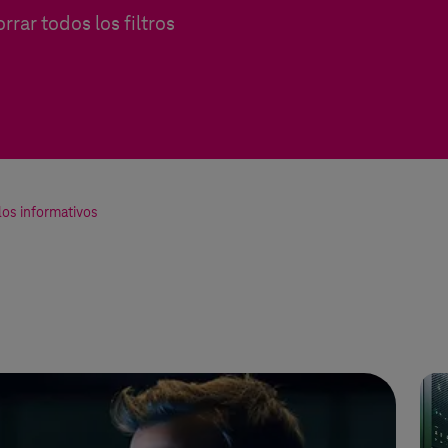
rrar todos los filtros
los informativos