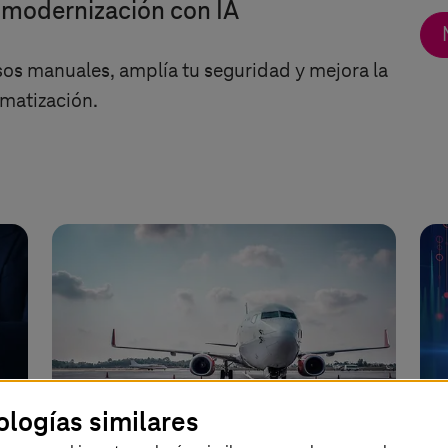
 modernización con IA
os manuales, amplía tu seguridad y mejora la
matización.
ologías similares