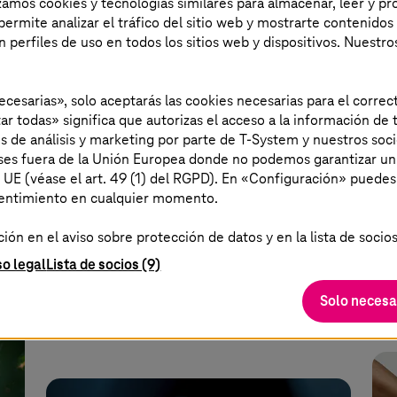
izamos cookies y tecnologías similares para almacenar, leer y p
s permite analizar el tráfico del sitio web y mostrarte contenidos
12-abr.-2024 |
Public Transport
08-a
an perfiles de uso en todos los sitios web y dispositivos. Nuestro
T-Systems
y Frequentis siguen
T-
digitalizando el aeropuerto de
co
necesarias», solo aceptarás las cookies necesarias para el corr
Dublín
ar todas» significa que autorizas el acceso a la información de t
A p
es de análisis y marketing por parte de T-System y nuestros soci
aíses fuera de la Unión Europea donde no podemos garantizar un
Soluciones de digitalización de
la 
a UE (véase el art. 49 (1) del RGPD). En «Configuración» puedes
T-Systems
de un solo proveedor para
pro
sentimiento en cualquier momento.
casi todos los procesos del aeropuerto
KM
ón en el aviso sobre protección de datos y en la lista de socios
de Dublín.
so legal
Lista de socios (9)
Más información
Solo necesa