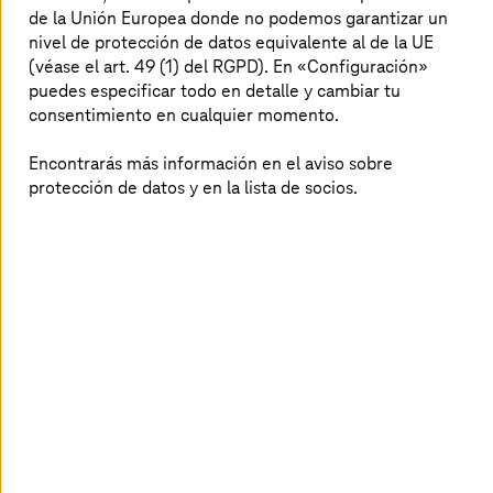
de la Unión Europea donde no podemos garantizar un
Descubre cómo las empresas manufactureras pueden
nivel de protección de datos equivalente al de la UE
prepararse para los ataques con soluciones seguras y
(véase el art. 49 (1) del RGPD). En «Configuración»
resilientes.
puedes especificar todo en detalle y cambiar tu
consentimiento en cualquier momento.
Más información
Encontrarás más información en el aviso sobre
protección de datos y en la lista de socios.