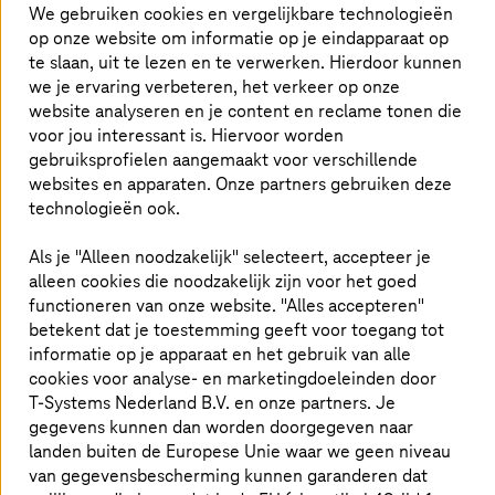
Retail & Logistics (1)
We gebruiken cookies en vergelijkbare technologieën
op onze website om informatie op je eindapparaat op
te slaan, uit te lezen en te verwerken. Hierdoor kunnen
Resultaten filteren
we je ervaring verbeteren, het verkeer op onze
website analyseren en je content en reclame tonen die
voor jou interessant is. Hiervoor worden
gebruiksprofielen aangemaakt voor verschillende
websites en apparaten. Onze partners gebruiken deze
technologieën ook.
Als je "Alleen noodzakelijk" selecteert, accepteer je
Startpagina
Inzichten
Newsroom
Blogs van Experts
alleen cookies die noodzakelijk zijn voor het goed
functioneren van onze website. "Alles accepteren"
betekent dat je toestemming geeft voor toegang tot
informatie op je apparaat en het gebruik van alle
cookies voor analyse- en marketingdoeleinden door
T-Systems
Nederland B.V. en onze partners. Je
gegevens kunnen dan worden doorgegeven naar
landen buiten de Europese Unie waar we geen niveau
van gegevensbescherming kunnen garanderen dat