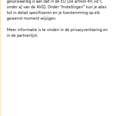
gelijkwaardig is aan dat in de EU (zie artikel 49, lid 1,
onder a) van de AVG). Onder "Instellingen” kun je alles
tot in detail specificeren en je toestemming op elk
gewenst moment wijzigen.
Meer informatie is te vinden in de privacyverklaring en
in de partnerlijst.
06. maart 2025 |
Retail & Logistics
Smart grids: Cloud ontmoet
besturingstechnologie
Benut het potentieel van slimme stroomnetten met een
drielaagse benadering van IT/OT-integratie.
Meer informatie