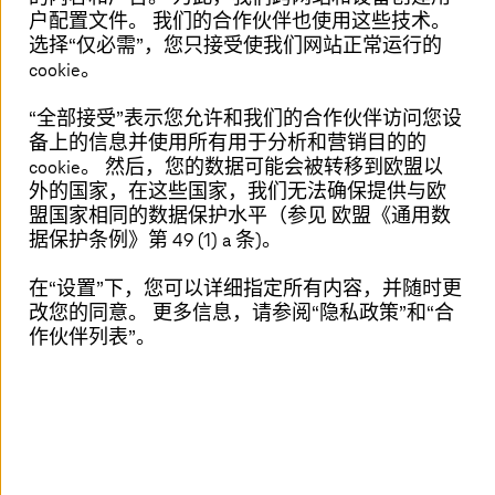
工智能可营造动态、快速响应的制造环
户配置文件。 我们的合作伙伴也使用这些技术。
选择“仅必需”，您只接受使我们网站正常运行的
境。 这一战略转变确保在不断变化的行业
cookie。
需求中保持适应性和复原力。
“全部接受”表示您允许
和我们的合作伙伴访问您设
备上的信息并使用所有用于分析和营销目的的
cookie。 然后，您的数据可能会被转移到欧盟以
外的国家，在这些国家，我们无法确保提供与欧
基于云技术的未来数字化制造
盟国家相同的数据保护水平（参见 欧盟《通用数
据保护条例》第 49 (1) a 条)。
面向未来的
智能工厂运营
包括战略性的云制造平
台。 我们的解决方案与 SAP ERP、SAP MES 无缝集
在“设置”下，您可以详细指定所有内容，并随时更
改您的同意。 更多信息，请参阅“隐私政策”和“合
成，创建了一个强大、统一的生态系统。 厂商中
作伙伴列表”。
立、灵活的机器连接与云计算相结合，可减少二氧
化碳排放，并提供有价值的能源消耗洞察。
解决方案和相关内容