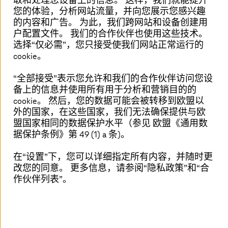
取和处理您设备上的信息。 这样，我们就能提升
辅助系统到用于信息娱乐的物联网应用，
您的体验，分析网站流量，并向您展示您感兴趣
软件控制的服务和功能正在不断增加。 从
的内容和广告。 为此，我们跨网站和设备创建用
户配置文件。 我们的合作伙伴也使用这些技术。
车载芯片到云端，
T-Systems
提供端到端解
选择“仅必需”，您只接受使我们网站正常运行的
cookie。
决方案，并根据当前所有合规要求，为汽
车行业的汽车制造商提供嵌入式软件解决
“全部接受”表示您允许
和我们的合作伙伴访问您设
备上的信息并使用所有用于分析和营销目的的
方案开发和保护方面的全面协助。
cookie。 然后，您的数据可能会被转移到欧盟以
外的国家，在这些国家，我们无法确保提供与欧
盟国家相同的数据保护水平（参见 欧盟《通用数
据保护条例》第 49 (1) a 条)。
根据国际标准制定和整合战略
在“设置”下，您可以详细指定所有内容，并随时更
改您的同意。 更多信息，请参阅“隐私政策”和“合
车辆中的电子设备和软件越多，复杂性就越高： 除
作伙伴列表”。
了高效生产外，汽车制造商还需要面向未来的开发
和集成战略，以掌控向
软件驱动的未来驾驶
的过
渡。
T-Systems
支持原始设备制造商开发端到端车载