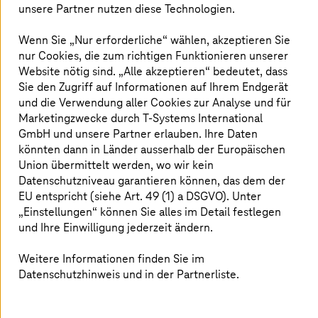
unsere Partner nutzen diese Technologien.
Wenn Sie „Nur erforderliche“ wählen, akzeptieren Sie
nur Cookies, die zum richtigen Funktionieren unserer
Website nötig sind. „Alle akzeptieren“ bedeutet, dass
Sie den Zugriff auf Informationen auf Ihrem Endgerät
und die Verwendung aller Cookies zur Analyse und für
Marketingzwecke durch
T-Systems
International
GmbH und unsere Partner erlauben. Ihre Daten
könnten dann in Länder ausserhalb der Europäischen
Union übermittelt werden, wo wir kein
Datenschutzniveau garantieren können, das dem der
EU entspricht (siehe Art. 49 (1) a DSGVO). Unter
Akamai Secure Cloud Service
„Einstellungen“ können Sie alles im Detail festlegen
und Ihre Einwilligung jederzeit ändern.
So ebnen Akamai und
T-Systems
Ihnen den
sicheren Weg in die Cloud.
Weitere Informationen finden Sie im
Datenschutzhinweis und in der Partnerliste.
Mehr erfahren