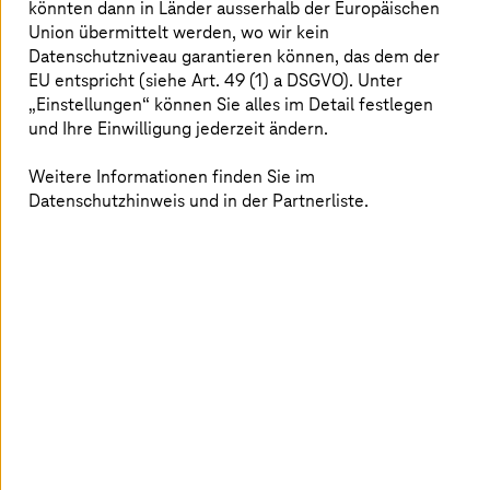
könnten dann in Länder ausserhalb der Europäischen
Union übermittelt werden, wo wir kein
Datenschutzniveau garantieren können, das dem der
EU entspricht (siehe Art. 49 (1) a DSGVO). Unter
Microsegmentation
„Einstellungen“ können Sie alles im Detail festlegen
Nutzen Sie Software-definierte Segmentierung zur
und Ihre Einwilligung jederzeit ändern.
Schaffung wirksamer Sicherheitszonen und
Eindämmung von Cyberattacken.
Weitere Informationen finden Sie im
Datenschutzhinweis und in der Partnerliste.
Mehr erfahren
Secure Access Service Edge
Mit neuer Sicherheitsarchitektur Ihre Applikationen
und Daten schützen und effizienter nutzen.
Mehr erfahren