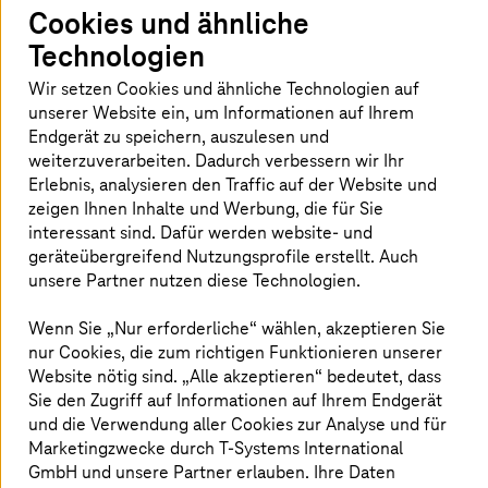
Cookies und ähnliche
Netzwerkinfrastrukturen sichern?
Technologien
Veraltete Infrastruktur, uneinheitliche
Wir setzen Cookies und ähnliche Technologien auf
Richtlinien, breitere Angriffsflächen und
unserer Website ein, um Informationen auf Ihrem
schwache Segmentierung machen Netzwerke
Endgerät zu speichern, auszulesen und
weiterzuverarbeiten. Dadurch verbessern wir Ihr
immer anfälliger für Cyberangriffe. Hybride
Erlebnis, analysieren den Traffic auf der Website und
Clouds, Remote-Arbeit und der Zugriff durch
zeigen Ihnen Inhalte und Werbung, die für Sie
Dritte erhöhen die Komplexität zusätzlich. Ein
interessant sind. Dafür werden website- und
starker Ansatz für Netzwerksicherheit bezieht
geräteübergreifend Nutzungsprofile erstellt. Auch
Segmentierung, identitätsbasierte Kontrollen
unsere Partner nutzen diese Technologien.
und robuste Architekturen ein, um die
Wenn Sie „Nur erforderliche“ wählen, akzeptieren Sie
Sichtbarkeit zu verbessern, Bedrohungen
nur Cookies, die zum richtigen Funktionieren unserer
schneller einzudämmen und wichtige
Website nötig sind. „Alle akzeptieren“ bedeutet, dass
Geschäftssysteme zu schützen.
Sie den Zugriff auf Informationen auf Ihrem Endgerät
und die Verwendung aller Cookies zur Analyse und für
Marketingzwecke durch
T-Systems
International
GmbH und unsere Partner erlauben. Ihre Daten
Lernen Sie unsere Lösungen kennen