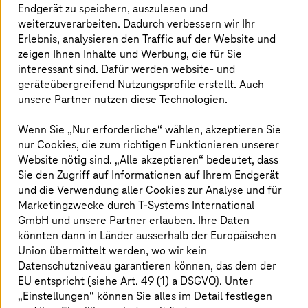
Warum Europa offene Foundation Models braucht, um
Endgerät zu speichern, auszulesen und
technologisch unabhängig zu bleiben, industrielle
weiterzuverarbeiten. Dadurch verbessern wir Ihr
Wertschöpfung zu sichern und KI aktiv mitgestalten zu
Erlebnis, analysieren den Traffic auf der Website und
können.
zeigen Ihnen Inhalte und Werbung, die für Sie
interessant sind. Dafür werden website- und
geräteübergreifend Nutzungsprofile erstellt. Auch
Mehr erfahren
unsere Partner nutzen diese Technologien.
Wenn Sie „Nur erforderliche“ wählen, akzeptieren Sie
nur Cookies, die zum richtigen Funktionieren unserer
Website nötig sind. „Alle akzeptieren“ bedeutet, dass
Sie den Zugriff auf Informationen auf Ihrem Endgerät
und die Verwendung aller Cookies zur Analyse und für
Marketingzwecke durch
T-Systems
International
GmbH und unsere Partner erlauben. Ihre Daten
könnten dann in Länder ausserhalb der Europäischen
Union übermittelt werden, wo wir kein
Datenschutzniveau garantieren können, das dem der
EU entspricht (siehe Art. 49 (1) a DSGVO). Unter
„Einstellungen“ können Sie alles im Detail festlegen
Bild ist KI-generiert