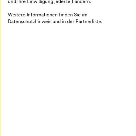
und Ihre Einwilligung jederzeit ändern.
29. Juni 2026 |
Gesundheitswesen
Weitere Informationen finden Sie im
Wie werden Krankenhäuser KI-fähig?
Datenschutzhinweis und in der Partnerliste.
Erfahren Sie, wie
T-Systems
und synedra die KI-Fähigkeit
und Echtzeit-Versorgung in Krankenhäusern
beschleunigen.
Mehr erfahren