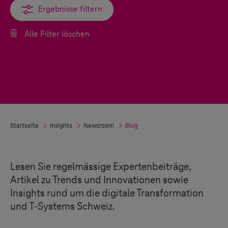
Ergebnisse filtern
Ergebnisse filtern
Alle Filter löschen
Startseite
Insights
Newsroom
Blog
Lesen Sie regelmässige Expertenbeiträge,
Artikel zu Trends und Innovationen sowie
Insights rund um die digitale Transformation
und
T-Systems
Schweiz.