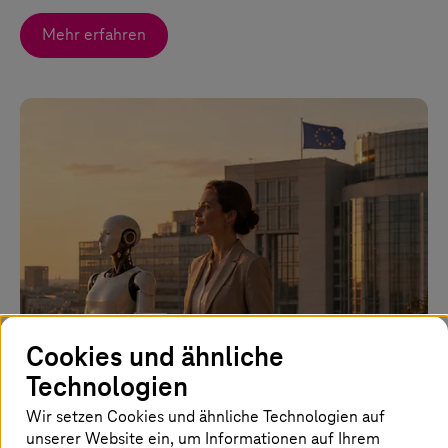
Mehr erfahren
Bild ist KI-generiert
Cookies und ähnliche
Technologien
01. Juli 2026 |
Artificial Intelligence
Europas KI-Souveränität entscheidet sich jetzt
Wir setzen Cookies und ähnliche Technologien auf
unserer Website ein, um Informationen auf Ihrem