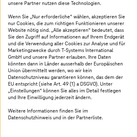
unsere Partner nutzen diese Technologien.
Zukunftssicheres Personalwesen: Wie
SAP-Anwenderunternehmen jetzt ihre HR-
Wenn Sie „Nur erforderliche“ wählen, akzeptieren Sie
Systeme modernisieren und optimieren
nur Cookies, die zum richtigen Funktionieren unserer
können.
Website nötig sind. „Alle akzeptieren“ bedeutet, dass
Sie den Zugriff auf Informationen auf Ihrem Endgerät
und die Verwendung aller Cookies zur Analyse und für
Marketingzwecke durch
T-Systems
International
Whitepaper jetzt herunterladen
GmbH und unsere Partner erlauben. Ihre Daten
könnten dann in Länder ausserhalb der Europäischen
Union übermittelt werden, wo wir kein
Datenschutzniveau garantieren können, das dem der
EU entspricht (siehe Art. 49 (1) a DSGVO). Unter
„Einstellungen“ können Sie alles im Detail festlegen
Lösungen
und Ihre Einwilligung jederzeit ändern.
Weitere Informationen finden Sie im
SAP S/4HANA Migration
Datenschutzhinweis und in der Partnerliste.
T-Systems
begleitet Unternehmen Ende-zu-Ende
bei der Migration und Transformation auf die SAP