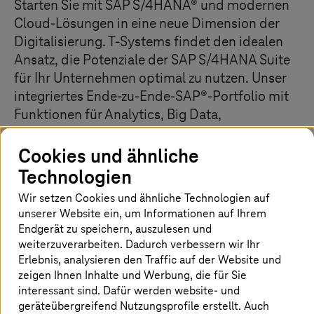
Starten Sie mit SAP S/4HANA® und modernen
Cloud-Lösungen in eine neue Dimension der
Digitalisierung.
T-Systems
findet den idealen
Ansatz, die Potenziale der SAP S/4HANA Suite
für Ihr Unternehmen optimal zu nutzen. Unser
integriertes Ende-zu-Ende-SAP®-Portfolio mit
Funktionen für Analytics, Big Data,
maschinelles Lernen und KI ermöglicht eine
schnelle und sichere digitale Transformation.
Cookies und ähnliche
Dies hilft Ihrem Unternehmen anpassungsfähig
Technologien
zu bleiben, Innovationen einzuführen und zu
Wir setzen Cookies und ähnliche Technologien auf
wachsen.
unserer Website ein, um Informationen auf Ihrem
Endgerät zu speichern, auszulesen und
weiterzuverarbeiten. Dadurch verbessern wir Ihr
Erlebnis, analysieren den Traffic auf der Website und
zeigen Ihnen Inhalte und Werbung, die für Sie
interessant sind. Dafür werden website- und
Whitepaper: SAP HCM Transformation
geräteübergreifend Nutzungsprofile erstellt. Auch