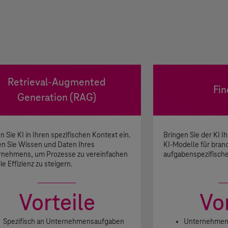
Retrieval-Augmented
Fin
Generation (RAG)
n Sie KI in Ihren spezifischen Kontext ein.
Bringen Sie der KI I
n Sie Wissen und Daten Ihres
KI-Modelle für bran
rnehmens, um Prozesse zu vereinfachen
aufgabenspezifische
ie Effizienz zu steigern.
Vorteile
Vor
Spezifisch an Unternehmensaufgaben
Unternehmens