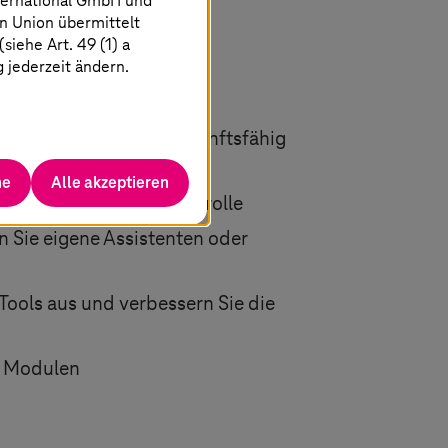
ternational GmbH und
n Union übermittelt
iehe Art. 49 (1) a
g jederzeit ändern.
eränen KI-Lösungen zukunftsfähig
ystems
he
Alle akzeptieren
i Datenschutz oder Kontrolle
n Sie eigene Assistenten oder
 Tools aus und verbessern Sie die
en Modulen