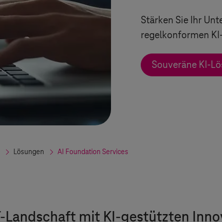
Stärken Sie Ihr Un
regelkonformen KI
Souveräne KI-L
Lösungen
AI Foundation Services
IT-Landschaft mit KI-gestützten Inn