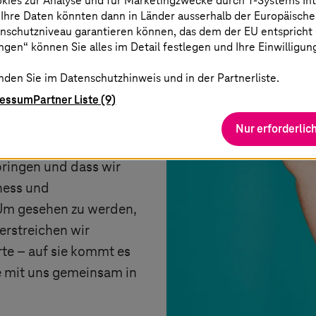
okies zur Analyse und für Marketingzwecke durch
T-Systems
In
 Ihre Daten könnten dann in Länder ausserhalb der Europäische
nschutzniveau garantieren können, das dem der EU entspricht (s
gen“ können Sie alles im Detail festlegen und Ihre Einwilligun
nden Sie im Datenschutzhinweis und in der Partnerliste.
ressum
Partner Liste (9)
Nur erforderlic
dern, dass wir unsere
ingen und dass wir
ness und
 Um gesehen zu werden,
erstreichen wir
rte – auf sie kommt es
ehe mit uns gemeinsam in