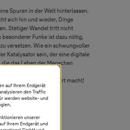
ne Spuren in der Welt hinterlassen.
t sich hin und wieder, Dinge
n. Stetiger Wandel tritt nicht
in besonderer Funke ist dazu nötig,
zu versetzen. Wie ein schwungvoller
r Katalysator sein, der eine digitale
, die das Leben der Menschen
eit, nachhaltigen Wandel
Welt zu einem besseren Ort macht!
nen auf Ihrem Endgerät
analysieren den Traffic
für werden website- und
ogien.
nktionieren unserer
 auf Ihrem Endgerät und