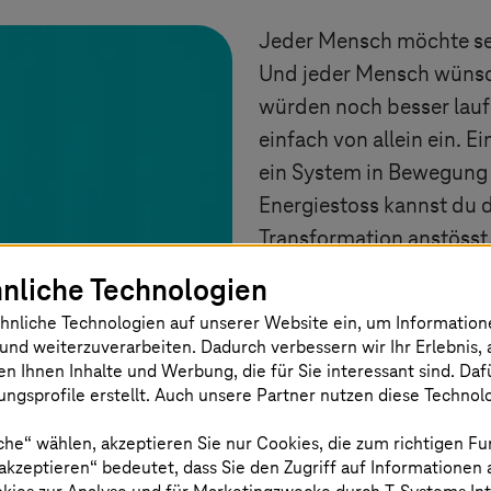
Jeder Mensch möchte sei
Und jeder Mensch wünsch
würden noch besser laufe
einfach von allein ein. E
ein System in Bewegung 
Energiestoss kannst du de
Transformation anstösst
bereichert. Also sei ber
nliche Technologien
herbeizuführen, der die 
hnliche Technologien auf unserer Website ein, um Informatio
und weiterzuverarbeiten. Dadurch verbessern wir Ihr Erlebnis, 
en Ihnen Inhalte und Werbung, die für Sie interessant sind. Da
ngsprofile erstellt. Auch unsere Partner nutzen diese Technol
che“ wählen, akzeptieren Sie nur Cookies, die zum richtigen Fu
 akzeptieren“ bedeutet, dass Sie den Zugriff auf Informationen