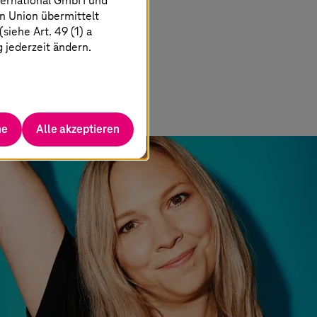
ternational GmbH und
n Union übermittelt
iehe Art. 49 (1) a
g jederzeit ändern.
he
Alle akzeptieren