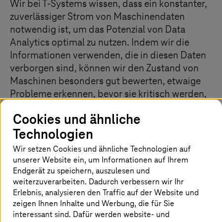
Wir bei
T-Systems
wissen, dass ein konstanter,
zuverlässiger Strom von Maschinendaten
notwendig ist, um das Potenzial von Data
Analytics optimal zu nutzen. Indem wir die
Informationen verwenden, die in diesen Daten
verborgen sind, können wir den Zustand von
Maschinen besonders gut bewerten, etwaige
Probleme erkennen, bevor sie kritisch werden,
und den Betrieb für eine maximale Effizienz
Cookies und ähnliche
optimieren.
Technologien
Wir setzen Cookies und ähnliche Technologien auf
unserer Website ein, um Informationen auf Ihrem
Schneller Aufbau von Machine-Data-
Endgerät zu speichern, auszulesen und
Plattformen mit den
weiterzuverarbeiten. Dadurch verbessern wir Ihr
Lösungsbausteinen von
T-Systems
Erlebnis, analysieren den Traffic auf der Website und
zeigen Ihnen Inhalte und Werbung, die für Sie
T-Systems
hat ein umfassendes Toolkit entwickelt, mit
interessant sind. Dafür werden website- und