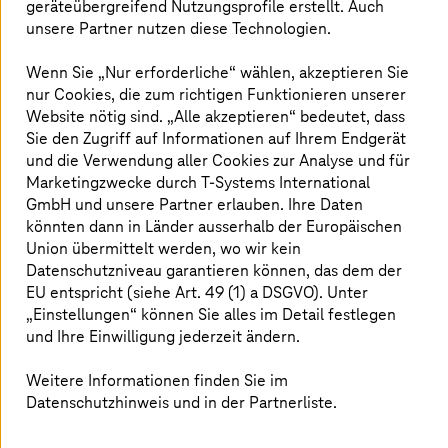
dem Unternehmen schnell Plattformen für
geräteübergreifend Nutzungsprofile erstellt. Auch
Maschinendaten aufbauen können. Mit den sofort
unsere Partner nutzen diese Technologien.
einsatzbereiten Standard-IoT-Funktionen wird die
Datenintegration zu einem nahtlosen Prozess, sodass
Wenn Sie „Nur erforderliche“ wählen, akzeptieren Sie
sich die Teams darauf konzentrieren können,
nur Cookies, die zum richtigen Funktionieren unserer
branchenspezifische Analyseanwendungen zu
Website nötig sind. „Alle akzeptieren“ bedeutet, dass
entwickeln. Dank der Kombination von unserem Toolkit
Sie den Zugriff auf Informationen auf Ihrem Endgerät
und Fachwissen in puncto Daten und KI können wir Ihnen
und die Verwendung aller Cookies zur Analyse und für
bei Folgendem helfen:
Marketingzwecke durch
T-Systems
International
GmbH und unsere Partner erlauben. Ihre Daten
Optimierung von Maschinenleistungen
könnten dann in Länder ausserhalb der Europäischen
Vorhersage von Betriebsstörungen und
Union übermittelt werden, wo wir kein
Fehlfunktionen
Datenschutzniveau garantieren können, das dem der
Effizienzsteigerungen
EU entspricht (siehe Art. 49 (1) a DSGVO). Unter
Erzielung von Wettbewerbsvorteilen
„Einstellungen“ können Sie alles im Detail festlegen
und Ihre Einwilligung jederzeit ändern.
Weitere Informationen finden Sie im
Referenzen
Datenschutzhinweis und in der Partnerliste.