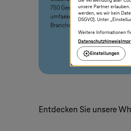
die Verwendung aller Co
unsere Partner erlauben.
750 Gesundheitsexperten mit
werden, wo wir kein Date
umfassender
DSGVO). Unter „Einstellun
Branchenexpertise.
Weitere Informationen fi
Datenschutzhinweis
Imp
Einstellungen
Entdecken Sie unsere Wh