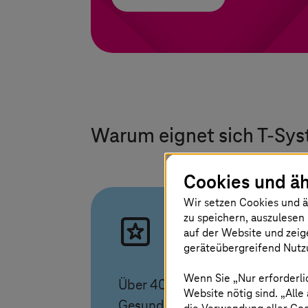
Warum eignet sich
T-Sys
Cookies und äh
Wir setzen Cookies und ä
zu speichern, auszulesen 
Bewährte
auf der Website und zeig
Health-Expertise
geräteübergreifend Nutzu
Wenn Sie „Nur erforderli
Über 40 Jahre Erfahrung im
Website nötig sind. „Alle
Gesundheitswesen, mehr als