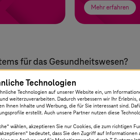
Mehr erfahren
tems
für das Gesundheitswesen?
nliche Technologien
hnliche Technologien auf unserer Website ein, um Informatio
und weiterzuverarbeiten. Dadurch verbessern wir Ihr Erlebnis, 
Skalierung und
en Ihnen Inhalte und Werbung, die für Sie interessant sind. Da
Marktführerschaft
ngsprofile erstellt. Auch unsere Partner nutzen diese Technol
che“ wählen, akzeptieren Sie nur Cookies, die zum richtigen Fu
Mehr als 40.000 Kunden in der
 akzeptieren“ bedeutet, dass Sie den Zugriff auf Informationen
Telematikinfrastruktur, über