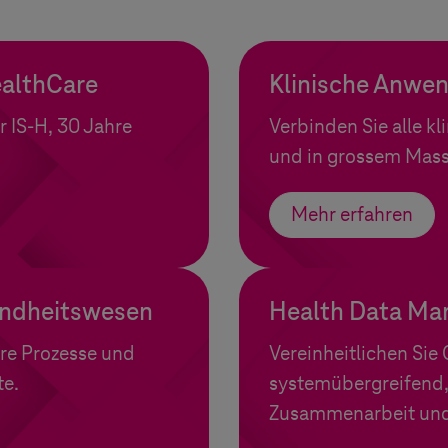
ealthCare
Klinische Anwe
r IS-H, 30 Jahre
Verbinden Sie alle kl
und in grossem Mass
Mehr erfahren
undheitswesen
Health Data M
tere Prozesse und
Vereinheitlichen Si
te.
systemübergreifend,
Zusammenarbeit und