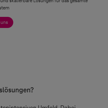
re und skalierbare Lösungen für das gesamte
stem
 uns
tslösungen?