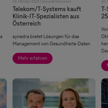
02. Oktober 2025 |
Gesundheitswesen
26. 
Telekom/
T-Systems
kauft
T-
Klinik-
IT-Spezialisten
aus
25
Österreich
Vom
as
synedra bietet Lösungen für das
Okt
Management von Gesundheits-Daten
her
De
Mehr erfahren