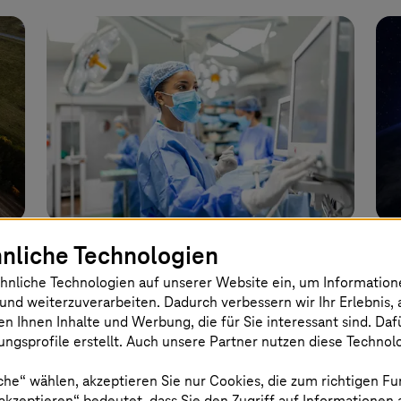
nliche Technologien
09. Dezember 2025 |
Artificial Intelligence
27. 
ms
KI-Agenten sollen helfen, in
T-
hnliche Technologien auf unserer Website ein, um Informatio
und weiterzuverarbeiten. Dadurch verbessern wir Ihr Erlebnis, 
der Notaufnahme Leben zu
Sp
en Ihnen Inhalte und Werbung, die für Sie interessant sind. Da
retten
ih
ngsprofile erstellt. Auch unsere Partner nutzen diese Technol
che“ wählen, akzeptieren Sie nur Cookies, die zum richtigen Fu
Telekom/
T-Systems
, Fraunhofer IAIS
Lei
 akzeptieren“ bedeutet, dass Sie den Zugriff auf Informationen