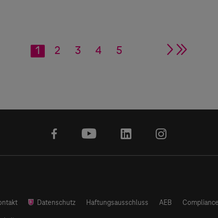
1
2
3
4
5
single ar
double
facebook
youtube
linkedin
instagram
ontakt
Datenschutz
Haftungsausschluss
AEB
Compliance