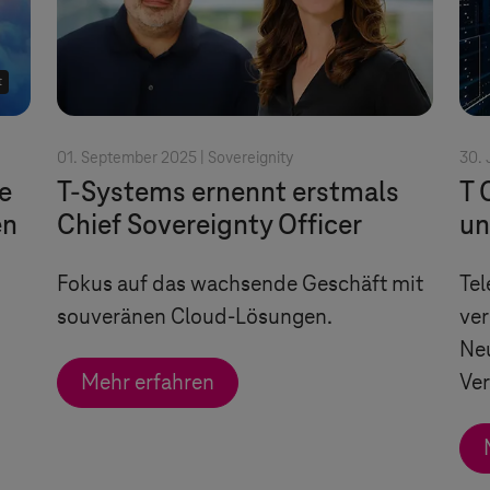
t
01. September 2025 |
Sovereignity
30. 
e
T-Systems
ernennt erstmals
T 
en
Chief Sovereignty Officer
un
s
Fokus auf das wachsende Geschäft mit
Te
souveränen Cloud-Lösungen.
ver
Ne
Mehr erfahren
Ve