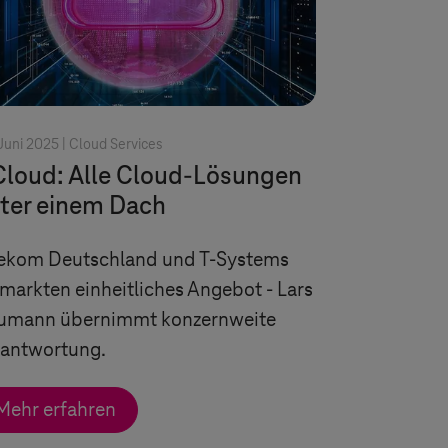
Juni 2025 |
Cloud Services
Cloud
: Alle Cloud-Lösungen
ter einem Dach
lekom Deutschland und
T-Systems
markten einheitliches Angebot -
Lars
umann übernimmt konzernweite
rantwortung
.
Mehr erfahren