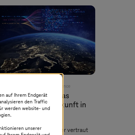
November 2025 |
Artificial Intelligence
Systems
trainiert das
nen auf Ihrem Endgerät
analysieren den Traffic
rachmodell der Zukunft in
für werden website- und
rer KI-Fabrik
ogien.
nktionieren unserer
bniz Universität Hannover vertraut
 auf Ihrem Endgerät und