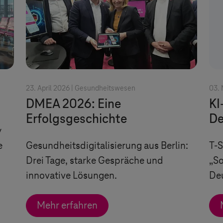
23. April 2026 |
Gesundheitswesen
03. 
DMEA 2026: Eine
KI
Erfolgsgeschichte
De
y
e
Gesundheitsdigitalisierung aus Berlin:
T-
Drei Tage, starke Gespräche und
„So
innovative Lösungen.
De
Mehr erfahren