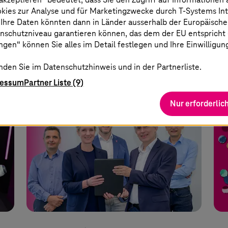
und Kliniken der Stadt Köln entwickeln
auf
okies zur Analyse und für Marketingzwecke durch
T-Systems
In
KI-Agenten für Unterstützung im
 Ihre Daten könnten dann in Länder ausserhalb der Europäische
nschutzniveau garantieren können, das dem der EU entspricht (s
Schockraum.
gen“ können Sie alles im Detail festlegen und Ihre Einwilligun
nden Sie im Datenschutzhinweis und in der Partnerliste.
Mehr erfahren
ressum
Partner Liste (9)
Nur erforderlic