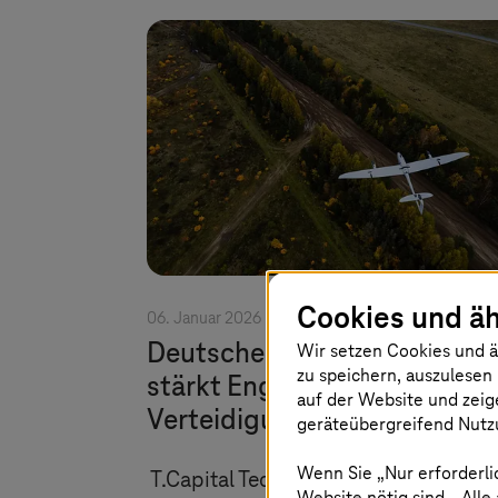
Cookies und äh
06. Januar 2026 |
Filter Labels
Deutsche Telekom/
T-Syste
Wir setzen Cookies und ä
zu speichern, auszulesen 
stärkt Engagement im
auf der Website und zeig
Verteidigungsbereich
geräteübergreifend Nutzu
Wenn Sie „Nur erforderli
T.Capital Tech Fund investiert
Website nötig sind. „Alle