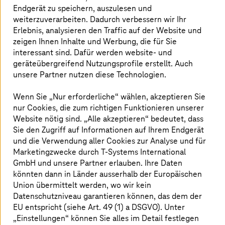
Endgerät zu speichern, auszulesen und
Private Cloud und Hyperscaler kombinieren: Wie Sie für
weiterzuverarbeiten. Dadurch verbessern wir Ihr
SAP-Daten und Workloads den passenden
Erlebnis, analysieren den Traffic auf der Website und
Souveränitätsgrad finden.
zeigen Ihnen Inhalte und Werbung, die für Sie
interessant sind. Dafür werden website- und
Whitepaper jetzt herunterladen
geräteübergreifend Nutzungsprofile erstellt. Auch
unsere Partner nutzen diese Technologien.
Wenn Sie „Nur erforderliche“ wählen, akzeptieren Sie
nur Cookies, die zum richtigen Funktionieren unserer
%
§
Website nötig sind. „Alle akzeptieren“ bedeutet, dass
Sie den Zugriff auf Informationen auf Ihrem Endgerät
und die Verwendung aller Cookies zur Analyse und für
Marketingzwecke durch
T-Systems
International
RISE with SAP und Thrive with
GmbH und unsere Partner erlauben. Ihre Daten
T-Systems
könnten dann in Länder ausserhalb der Europäischen
Union übermittelt werden, wo wir kein
Datenschutzniveau garantieren können, das dem der
EU entspricht (siehe Art. 49 (1) a DSGVO). Unter
„Einstellungen“ können Sie alles im Detail festlegen