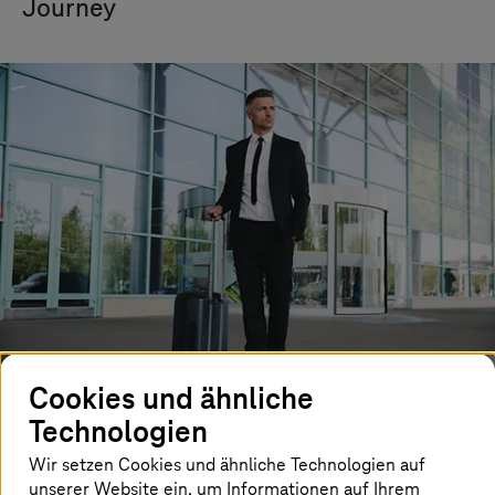
Journey
Cookies und ähnliche
Technologien
Whitepaper: Die RISE Journey
Wir setzen Cookies und ähnliche Technologien auf
souverän gestalten
unserer Website ein, um Informationen auf Ihrem