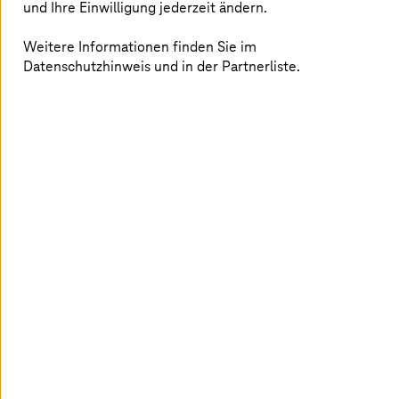
und Ihre Einwilligung jederzeit ändern.
Weitere Informationen finden Sie im
Datenschutzhinweis und in der Partnerliste.
T-Systems
entwickelt eine klare Roadmap für Ihre SAP-
Cloud-ERP-Migration. Unsere umfangreiche Erfahrung
mit komplexen Migrationsprojekten in globalen
Unternehmen wie der Deutschen Telekom AG schafft
beste Voraussetzungen für Ihren Erfolg in öffentlichen
wie privaten Cloud-Umgebungen. Durch die
Kombination von Process Intelligence Tools wie SAP
Signavio, SAP LeanIX und SAP Cloud ALM mit fundiertem
Branchenwissen steigern wir Ihren Mehrwert. Das Ziel: