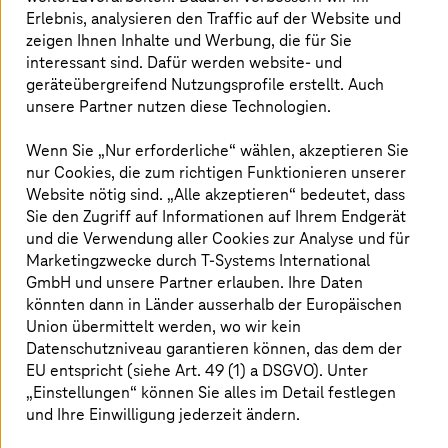
Erlebnis, analysieren den Traffic auf der Website und
erreichen.
zeigen Ihnen Inhalte und Werbung, die für Sie
interessant sind. Dafür werden website- und
geräteübergreifend Nutzungsprofile erstellt. Auch
Die Kraft von Data Thinking freisetzen
unsere Partner nutzen diese Technologien.
Wenn Sie „Nur erforderliche“ wählen, akzeptieren Sie
Unser kollaborativer
KI
-Ansatz bei
T-Systems
und
nur Cookies, die zum richtigen Funktionieren unserer
Detecon macht sich die Leistungsfähigkeit von drei
Website nötig sind. „Alle akzeptieren“ bedeutet, dass
robusten Methoden zunutze:
Sie den Zugriff auf Informationen auf Ihrem Endgerät
Design Thinking als Orientierungsrahmen, der es
und die Verwendung aller Cookies zur Analyse und für
uns ermöglicht, datengesteuerte Lösungen und
Marketingzwecke durch
T-Systems
International
Unternehmen aus einer nutzerorientierten,
GmbH und unsere Partner erlauben. Ihre Daten
datenbasierten und zukunftsorientierten
könnten dann in Länder ausserhalb der Europäischen
Perspektive zu betrachten, zu validieren und
Union übermittelt werden, wo wir kein
weiterzuentwickeln. Dieser Ansatz integriert
Datenschutzniveau garantieren können, das dem der
Datenwissenschaft und fördert nutzerorientierte
EU entspricht (siehe Art. 49 (1) a DSGVO). Unter
Lösungen mit erheblichem Geschäftspotenzial
„Einstellungen“ können Sie alles im Detail festlegen
innerhalb funktionsübergreifender Teams.
und Ihre Einwilligung jederzeit ändern.
Agile Methoden wie Sprint Review &