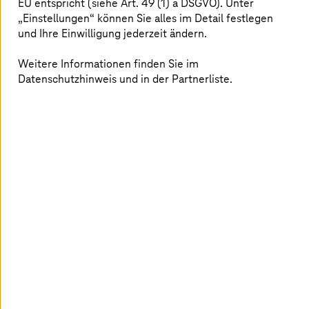
EU entspricht (siehe Art. 49 (1) a DSGVO). Unter
„Einstellungen“ können Sie alles im Detail festlegen
KI-Fabrik: Telekom baut Deutschland-Stack
und Ihre Einwilligung jederzeit ändern.
weiter aus
Weitere Informationen finden Sie im
T-Systems
ist jetzt ServiceNow „Sovereign Partner Cloud
Datenschutzhinweis und in der Partnerliste.
Provider“ in Deutschland.