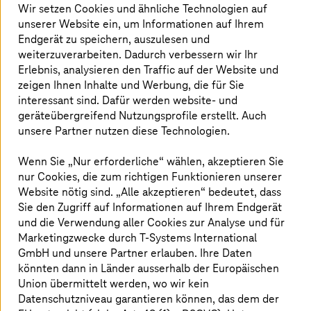
Wir setzen Cookies und ähnliche Technologien auf
unserer Website ein, um Informationen auf Ihrem
Endgerät zu speichern, auszulesen und
Zukunftsarena 2026
weiterzuverarbeiten. Dadurch verbessern wir Ihr
Erlebnis, analysieren den Traffic auf der Website und
Wie Sovereign AI und Cloud, Security und Quantum
zeigen Ihnen Inhalte und Werbung, die für Sie
Computing die digitale Zukunft neu definieren.
interessant sind. Dafür werden website- und
geräteübergreifend Nutzungsprofile erstellt. Auch
unsere Partner nutzen diese Technologien.
Wenn Sie „Nur erforderliche“ wählen, akzeptieren Sie
nur Cookies, die zum richtigen Funktionieren unserer
Website nötig sind. „Alle akzeptieren“ bedeutet, dass
Sie den Zugriff auf Informationen auf Ihrem Endgerät
und die Verwendung aller Cookies zur Analyse und für
Marketingzwecke durch
T-Systems
International
GmbH und unsere Partner erlauben. Ihre Daten
könnten dann in Länder ausserhalb der Europäischen
Union übermittelt werden, wo wir kein
Datenschutzniveau garantieren können, das dem der