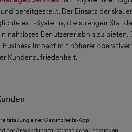
Managed Services
hat
T-Systems
erfolgr
nd bereitgestellt. Der Einsatz der skali
lichte es
T-Systems
, die strengen Stand
 ein nahtloses Benutzererlebnis zu bieten
 Business Impact mit höherer operativer E
er Kundenzufriedenheit.
Kunden
eitstellung einer Gesundheits-App
 und der Anwendung für strategische Endkunden