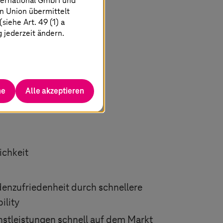
ternational GmbH und
n Union übermittelt
iehe Art. 49 (1) a
g jederzeit ändern.
he
Alle akzeptieren
ichkeit
ndenzufriedenheit durch schnellere
ility
nstleistungen schnell auf dem Markt