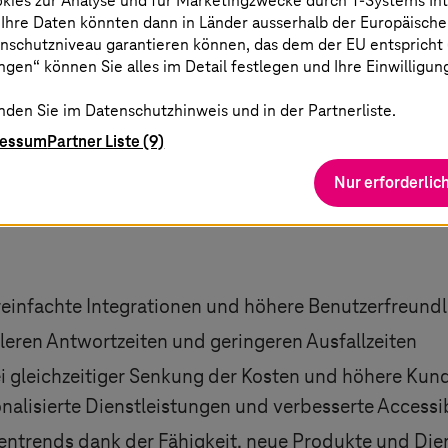
okies zur Analyse und für Marketingzwecke durch
T-Systems
In
 Ihre Daten könnten dann in Länder ausserhalb der Europäische
nschutzniveau garantieren können, das dem der EU entspricht (s
gen“ können Sie alles im Detail festlegen und Ihre Einwilligun
ef Sales Officer
,
SDA SE
nden Sie im Datenschutzhinweis und in der Partnerliste.
ressum
Partner Liste (9)
Nur erforderlic
einfachte Integrationen und höhere Benutzerfreundl
eren Antwortzeiten und geringeren Ausfallzeiten
 bei gleichzeitiger Senkung der Kosten und höhere Ku
nalisierte Dienstleistungen und verbesserte Accessib
entrends dank der Fähigkeit, neue Produkte und Die