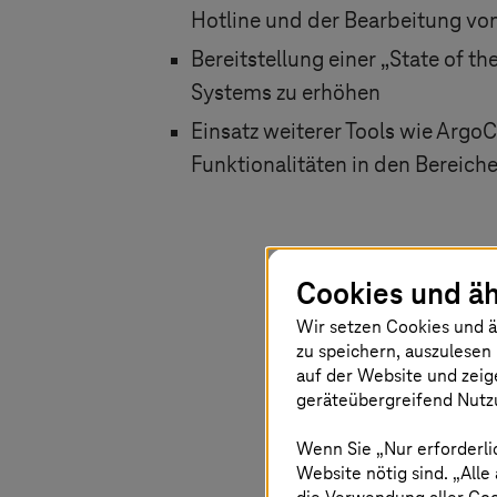
Hotline und der Bearbeitung von
Bereitstellung einer „State of t
Systems zu erhöhen
Einsatz weiterer Tools wie Arg
Funktionalitäten in den Bereic
Cookies und äh
Das Know
Wir setzen Cookies und ä
zu speichern, auszulesen 
Engagement
auf der Website und zeig
geräteübergreifend Nutzu
und stabi
bietet un
Wenn Sie „Nur erforderli
Website nötig sind. „Alle
Gesundhei