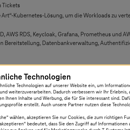
 Tickets
he Art“-Kubernetes-Lösung, um die Workloads zu verte
oCD, AWS RDS, Keycloak, Grafana, Prometheus und A
hen Bereitstellung, Datenbankverwaltung, Authentif
nliche Technologien
-how von
T-Systems
in puncto Cloud-Inf
hnliche Technologien auf unserer Website ein, um Informatio
und weiterzuverarbeiten. Dadurch verbessern wir Ihr Erlebnis, 
 für das Projekt sorgten für eine nahtlo
en Ihnen Inhalte und Werbung, die für Sie interessant sind. Da
ngsprofile erstellt. Auch unsere Partner nutzen diese Technol
le Leistung. Dank des hervorragenden Se
sere App nun eine Echtzeitverfolgung des
che“ wählen, akzeptieren Sie nur Cookies, die zum richtigen Fu
 akzeptieren“ bedeutet, dass Sie den Zugriff auf Informationen
tszustands und ein sicheres Datenmana