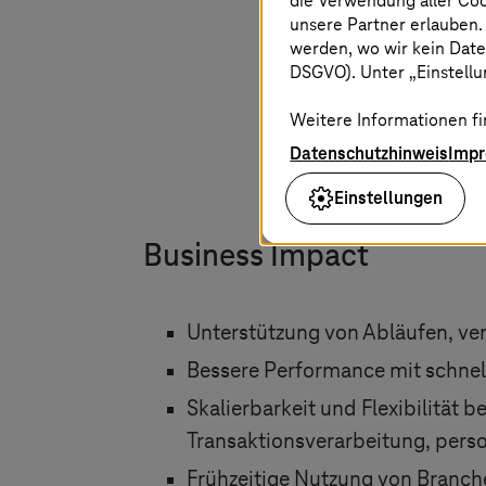
die Verwendung aller Co
unsere Partner erlauben.
werden, wo wir kein Date
DSGVO). Unter „Einstellun
Marco Ziegler
,
Chi
Weitere Informationen fi
Datenschutzhinweis
Imp
Einstellungen
Business Impact
Unterstützung von Abläufen, ver
Bessere Performance mit schnell
Skalierbarkeit und Flexibilität
Transaktionsverarbeitung, perso
Frühzeitige Nutzung von Branch