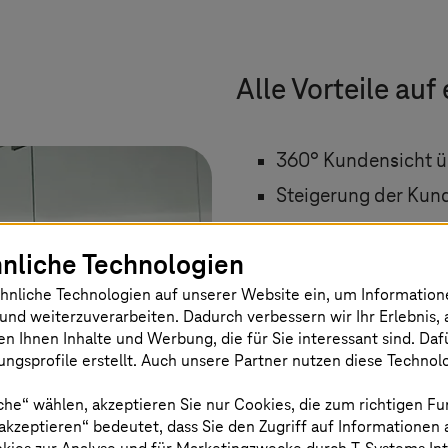
Alle Vorteile auf
360° Kundensicht üb
Steigerung der Kun
Automatisierung vo
nliche Technologien
Identifikation neuer
hnliche Technologien auf unserer Website ein, um Informatio
Analytics-Lösungen
und weiterzuverarbeiten. Dadurch verbessern wir Ihr Erlebnis, 
Einfache Integrati
en Ihnen Inhalte und Werbung, die für Sie interessant sind. Da
ngsprofile erstellt. Auch unsere Partner nutzen diese Technol
Drittanbieterlösun
Intuitives User Inte
che“ wählen, akzeptieren Sie nur Cookies, die zum richtigen Fu
 akzeptieren“ bedeutet, dass Sie den Zugriff auf Informationen