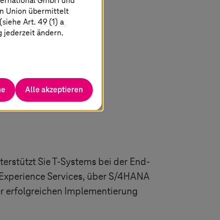
ternational GmbH und
n Union übermittelt
iehe Art. 49 (1) a
g jederzeit ändern.
he
Alle akzeptieren
erstützt Sie
T-Systems
bei der End-
Experience Services, über S/4HANA
r erfolgreichen Implementierung