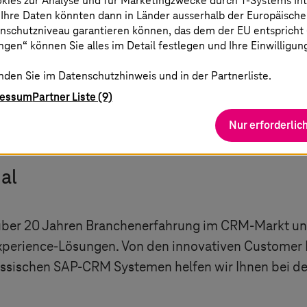
okies zur Analyse und für Marketingzwecke durch
T-Systems
In
 Ihre Daten könnten dann in Länder ausserhalb der Europäische
nschutzniveau garantieren können, das dem der EU entspricht (s
gen“ können Sie alles im Detail festlegen und Ihre Einwilligun
nden Sie im Datenschutzhinweis und in der Partnerliste.
ressum
Partner Liste (9)
Nur erforderlic
al
t über 20 Jahren Branchenerfahrung im CRM-Markt unt
perience-Lösungen. Von den innovativen Customer 
ssischen SAP-CRM Systemen helfen wir Ihnen bei de