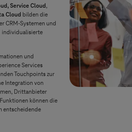
oud,
Service Cloud
,
ta Cloud
bilden die
cher CRM-Systemen und
individualisierte
rmationen und
perience Services
Kunden Touchpoints zur
he Integration von
men, Drittanbieter
-Funktionen können die
m entscheidende