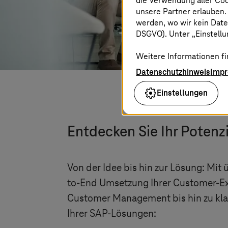
die Verwendung aller Co
unsere Partner erlauben.
werden, wo wir kein Date
DSGVO). Unter „Einstellun
Weitere Informationen fi
Datenschutzhinweis
Imp
Einstellungen
Entdecken Sie Ihr Potenzi
Von der Idee bis hin zur Lösung: Mi
to-End Umsetzung Ihrer Customer-Ex
Customer Management bis hin zu kla
Ihrer SAP-Lösungen: