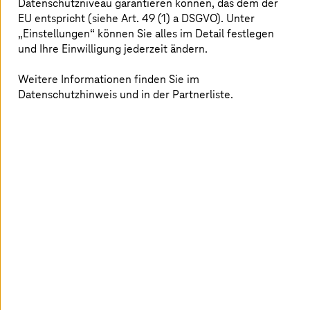
Datenschutzniveau garantieren können, das dem der
EU entspricht (siehe Art. 49 (1) a DSGVO). Unter
„Einstellungen“ können Sie alles im Detail festlegen
Was
T-Systems
für Anwendungsbetrieb
und Ihre Einwilligung jederzeit ändern.
auszeichnet
Weitere Informationen finden Sie im
Datenschutzhinweis und in der Partnerliste.
Souveräner Betrieb in jeder Cloud
Wir entwickeln und betreiben Anwendungen mit
voller Kontrolle über Daten, Zugriff und Prozesse.
So ermöglichen wir SAP- und Non-SAP-Betrieb in
jeder Cloud unter Einhaltung der EU-Vorschriften.
Nahtlose Transformation und