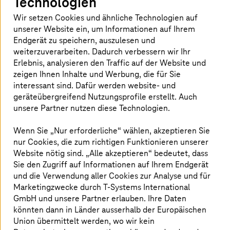
Technologien
Wir setzen Cookies und ähnliche Technologien auf
unserer Website ein, um Informationen auf Ihrem
Mainframe & Cloud Transformation
Endgerät zu speichern, auszulesen und
weiterzuverarbeiten. Dadurch verbessern wir Ihr
Passt in Ihrem Unternehmen die gesetzte Cloud-
Erlebnis, analysieren den Traffic auf der Website und
Strategie mit der Situation im Mainframe-Umfeld
zeigen Ihnen Inhalte und Werbung, die für Sie
zusammen?
interessant sind. Dafür werden website- und
geräteübergreifend Nutzungsprofile erstellt. Auch
Mehr erfahren
unsere Partner nutzen diese Technologien.
Wenn Sie „Nur erforderliche“ wählen, akzeptieren Sie
Atlassian Suite
nur Cookies, die zum richtigen Funktionieren unserer
Website nötig sind. „Alle akzeptieren“ bedeutet, dass
Schaffen Sie mit Jira und Confluence eine zentrale
Sie den Zugriff auf Informationen auf Ihrem Endgerät
Plattform für effiziente Zusammenarbeit –
und die Verwendung aller Cookies zur Analyse und für
unabhängig vom Standort.
Marketingzwecke durch
T-Systems
International
GmbH und unsere Partner erlauben. Ihre Daten
Mehr erfahren
könnten dann in Länder ausserhalb der Europäischen
Union übermittelt werden, wo wir kein