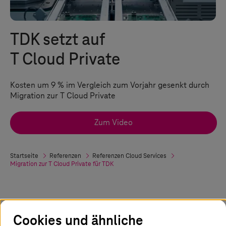
TDK setzt auf
T Cloud Private
Kosten um 9 % im Vergleich zum Vorjahr gesenkt durch
Migration zur T Cloud Private
Zum Video
Startseite
Referenzen
Referenzen Cloud Services
Migration zur
T Cloud Private
für TDK
Nahtlose Cloud-Migration optimiert
Cookies und ähnliche
globale Innovation und Zuverlässigkeit