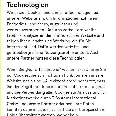
Technologien
von TDK
Wir setzen Cookies und ähnliche Technologien auf
TDK, ein weltweit führender Anbieter von
unserer Website ein, um Informationen auf Ihrem
elektronischen Bauelementen und
Endgerät zu speichern, auszulesen und
Magnettechnik, hat mit
T-Systems
erfolgreich
weiterzuverarbeiten. Dadurch verbessern wir Ihr
Erlebnis, analysieren den Traffic auf der Website und
seine Systeme auf eine neue Cloud-Umgebung
zeigen Ihnen Inhalte und Werbung, die für Sie
umgestellt. Das komplexe Projekt umfasste die
interessant sind. Dafür werden website- und
Migration von 119 Servern, darunter
geräteübergreifend Nutzungsprofile erstellt. Auch
82 Produktionssysteme, und die Einrichtung
unsere Partner nutzen diese Technologien.
einer neuen Citrix-Farm. Die Migration erfolgte
Wenn Sie „Nur erforderliche“ wählen, akzeptieren Sie
ohne Unterbrechung des Geschäftsbetriebs
nur Cookies, die zum richtigen Funktionieren unserer
und verbesserte die Sicherheit, die
Website nötig sind. „Alle akzeptieren“ bedeutet, dass
Kosteneffizienz und die Zuverlässigkeit.
Sie den Zugriff auf Informationen auf Ihrem Endgerät
und die Verwendung aller Cookies zur Analyse und für
Marketingzwecke durch
T-Systems
International
GmbH und unsere Partner erlauben. Ihre Daten
Migration zur
T Cloud Private
könnten dann in Länder ausserhalb der Europäischen
Union übermittelt werden, wo wir kein