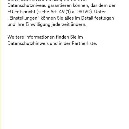
Atsushi Sawada, ehemaliger General Manager der
Datenschutzniveau garantieren können, das dem der
Business Systems Group von TDK, gibt Einblicke in die
EU entspricht (siehe Art. 49 (1) a DSGVO). Unter
strategische Umstellung des Unternehmens auf die
„Einstellungen“ können Sie alles im Detail festlegen
T Cloud Private (ehemals Future Cloud Infrastructure)
und Ihre Einwilligung jederzeit ändern.
für seine geschäftskritischen Systeme. Die nahtlose,
hochgradig zielgerichtete Cloud-Migration wurde an nur
Weitere Informationen finden Sie im
einem Wochenende durchgeführt und brachte eine
Datenschutzhinweis und in der Partnerliste.
beeindruckende Kostensenkung von 9 Prozent
gegenüber dem Vorjahr mit sich. Im Video erfahren Sie
mehr über die erfolgreiche Cloud-Transformation von
TDK.