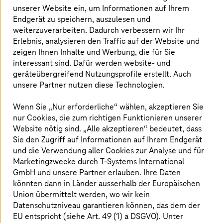
Wachstumspotenziale erschliessen
unserer Website ein, um Informationen auf Ihrem
Endgerät zu speichern, auszulesen und
Die digitale Transformation Ihres Geschäftsmodells
weiterzuverarbeiten. Dadurch verbessern wir Ihr
bietet viele Chancen, besonders wenn sie effektiv und
Erlebnis, analysieren den Traffic auf der Website und
mit den richtigen Partnern umgesetzt wird. Der Aufbau
zeigen Ihnen Inhalte und Werbung, die für Sie
eines digitalen Ökosystems ermöglicht neue
interessant sind. Dafür werden website- und
Erlösmodelle mit Wachstumspotenzial, ohne
geräteübergreifend Nutzungsprofile erstellt. Auch
Kernprozesse zu gefährden. Digitale Technologien
unsere Partner nutzen diese Technologien.
automatisieren repetitive Aufgaben und entlasten
Mitarbeitende, die sich auf die Entwicklung innovativer
Produkte fokussieren können. Durch die Transformation
Wenn Sie „Nur erforderliche“ wählen, akzeptieren Sie
agieren selbst alteingesessene Unternehmen wie Start-
nur Cookies, die zum richtigen Funktionieren unserer
ups: Sie entwickeln neue Services, erweitern ihr Angebot
Website nötig sind. „Alle akzeptieren“ bedeutet, dass
und sichern ihre Wettbewerbsfähigkeit.
Sie den Zugriff auf Informationen auf Ihrem Endgerät
und die Verwendung aller Cookies zur Analyse und für
Marketingzwecke durch
T-Systems
International
GmbH und unsere Partner erlauben. Ihre Daten
Lösungen
könnten dann in Länder ausserhalb der Europäischen
Union übermittelt werden, wo wir kein
Datenschutzniveau garantieren können, das dem der
EU entspricht (siehe Art. 49 (1) a DSGVO). Unter