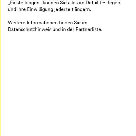
„Einstellungen“ können Sie alles im Detail festlegen
und Ihre Einwilligung jederzeit ändern.
Weitere Informationen finden Sie im
Datenschutzhinweis und in der Partnerliste.
AI and Application-Led Cloud
Transformation
Beschleunigen Sie die Cloud-Transformation mit KI
– für maximale Anwendungsleistung und
Kosteneffizienz.
Mehr erfahren