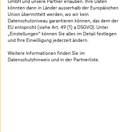
GmbH und unsere Partner erlauben. Ihre Daten
Durch den Fortschritt der sich ständig verändernden IT-
könnten dann in Länder ausserhalb der Europäischen
Landschaft genügen manuelle Penetrationstests den
Union übermittelt werden, wo wir kein
Anforderungen nicht mehr - sind sie zeitaufwendig,
Datenschutzniveau garantieren können, das dem der
fehleranfällig und teuer. Automatisierte
EU entspricht (siehe Art. 49 (1) a DSGVO). Unter
Penetrationstests bieten eine schnellere, effizientere
„Einstellungen“ können Sie alles im Detail festlegen
und kostengünstigere Alternative. Durch den Einsatz
und Ihre Einwilligung jederzeit ändern.
fortschrittlicher Algorithmen sowie von Automatisierung
können Netzwerke, Anwendungen und Endpunkte
Weitere Informationen finden Sie im
schneller getestet werden. Automatisierte
Datenschutzhinweis und in der Partnerliste.
Penetrationstests gewährleisten zudem eine
umfassende Abdeckung und genauere Ergebnisse
jenseits der Grenzen der menschlichen Fähigkeiten.
Diese Sicherheitsthemen könnten Sie
interessieren