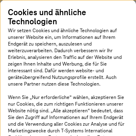
Angreifer tun
Cookies und ähnliche
Von Datenschutzverletzungen bis hin zu
Technologien
Ransomware-Angriffen – Unternehmen sind
erheblichen Risiken ausgesetzt. Deshalb
Wir setzen Cookies und ähnliche Technologien auf
unserer Website ein, um Informationen auf Ihrem
müssen sie Schwachstellen unbedingt
Endgerät zu speichern, auszulesen und
beheben, bevor Cyberkriminelle sie ausnutzen.
weiterzuverarbeiten. Dadurch verbessern wir Ihr
Ein Penetrationstest hilft Unternehmen,
Erlebnis, analysieren den Traffic auf der Website und
Sicherheitslücken zu finden und zu beheben.
zeigen Ihnen Inhalte und Werbung, die für Sie
Penetrationstests ermöglichen es Ihrem
interessant sind. Dafür werden website- und
Unternehmen, Angreifern immer einen Schritt
geräteübergreifend Nutzungsprofile erstellt. Auch
unsere Partner nutzen diese Technologien.
voraus zu sein, und Sicherheitsrisiken zu
verringern.
Wenn Sie „Nur erforderliche“ wählen, akzeptieren Sie
nur Cookies, die zum richtigen Funktionieren unserer
Website nötig sind. „Alle akzeptieren“ bedeutet, dass
Sie den Zugriff auf Informationen auf Ihrem Endgerät
Effizientes und schnelleres Testen mit
und die Verwendung aller Cookies zur Analyse und für
Automatisierung
Marketingzwecke durch
T-Systems
International