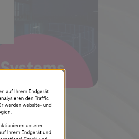
nen auf Ihrem Endgerät
analysieren den Traffic
für werden website- und
ogien.
nktionieren unserer
 auf Ihrem Endgerät und