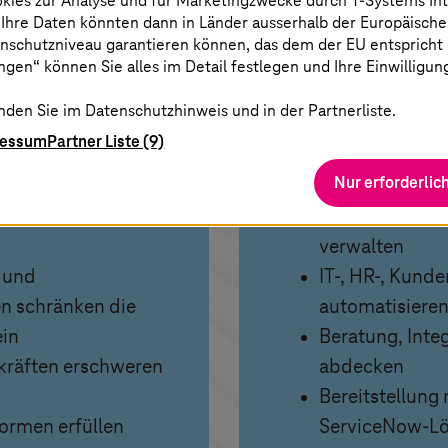
okies zur Analyse und für Marketingzwecke durch
T-Systems
In
 Ihre Daten könnten dann in Länder ausserhalb der Europäische
nschutzniveau garantieren können, das dem der EU entspricht (s
gen“ können Sie alles im Detail festlegen und Ihre Einwilligun
ungen
Unser An
nden Sie im Datenschutzhinweis und in der Partnerliste.
ressum
Partner Liste (9)
ten und Datensilos
ServiceNow au
Nur erforderlic
Infrastruktur b
 Kosten und
Kundendaten un
verwalten
 und
IT-, HR-, Kund
n schränken die
automatisiere
ein
Beratung, Inte
kräften erschweren
abdecken
Bereitstellung
ormen erfüllen
ServiceNow-Lö