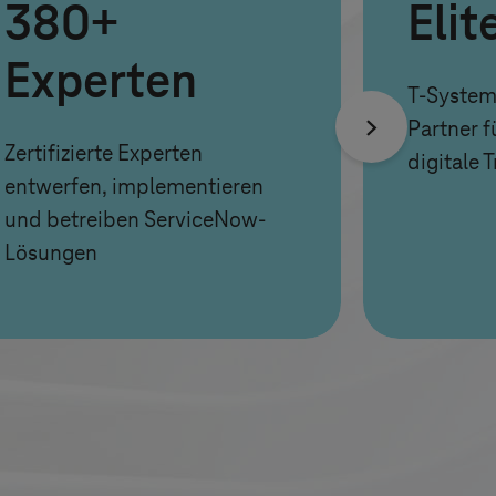
380+
Elit
Experten
T-System
Partner f
Zertifizierte Experten
digitale 
entwerfen, implementieren
und betreiben ServiceNow-
Lösungen