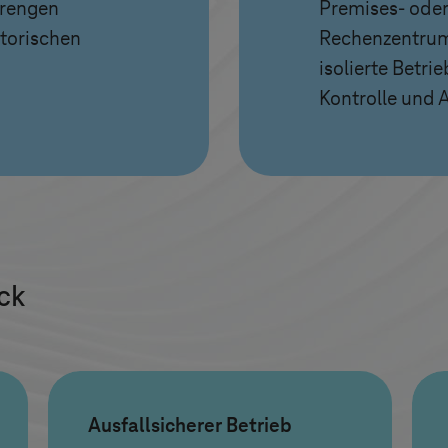
trengen
Premises- ode
torischen
Rechenzentrum
isolierte Betr
Kontrolle und 
ick
Ausfallsicherer Betrieb