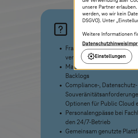
die Verwendung aller Co
unsere Partner erlauben.
werden, wo wir kein Date
DSGVO). Unter „Einstellun
Ihre Herausforder
Weitere Informationen fi
Datenschutzhinweis
Imp
Fragmentierte IT-Landschaf
Einstellungen
verlangsamen Services
Manuelle Prozesse erhöhen
Backlogs
Compliance-, Datenschutz-
Souveränitätsanforderunge
Optionen für Public Cloud 
Personalengpässe bei Fach
den 24/7-Betrieb
Gemeinsam genutzte Plattf