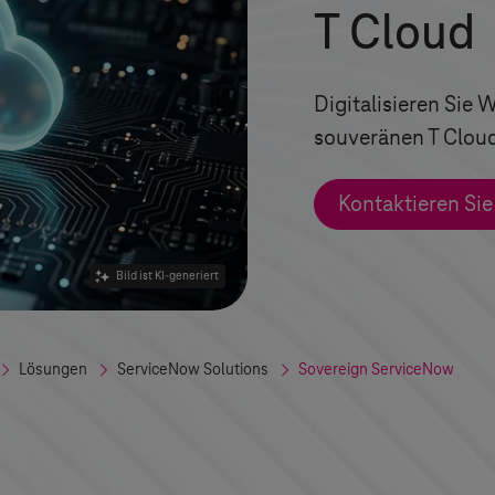
T Cloud
Digitalisieren Sie
souveränen
T Clou
Kontaktieren Sie
Bild ist KI-generiert
Lösungen
ServiceNow Solutions
Sovereign ServiceNow