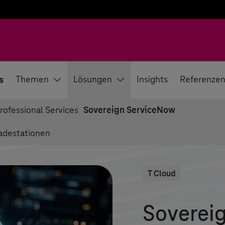
s
Themen
Lösungen
Insights
Referenze
ofessional Services
Sovereign ServiceNow
adestationen
T Cloud
Soverei