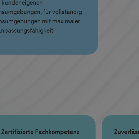
r kundeneigenen
sumgebungen, für vollständig
iebsumgebungen mit maximaler
Anpassungsfähigkeit
Zertifizierte Fachkompetenz
Zuverläs