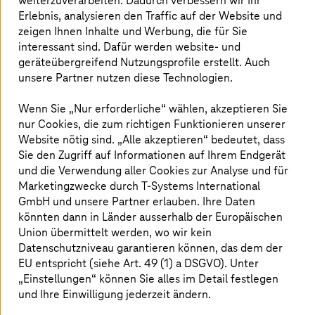
weiterzuverarbeiten. Dadurch verbessern wir Ihr
zum Basis-LLM soll ein spezialisiertes
„
Reasoning-
Erlebnis, analysieren den Traffic auf der Website und
Modell
“
entwickelt werden, das zukünftig strukturiertes
Denken unterstützt, komplexe technische,
zeigen Ihnen Inhalte und Werbung, die für Sie
regulatorische und organisatorische Zusammenhänge
interessant sind. Dafür werden website- und
besser analysiert und mehrstufige Probleme lösen hilft.
geräteübergreifend Nutzungsprofile erstellt. Auch
Auf dieser Grundlage sollen mittels KI-Agenten-
unsere Partner nutzen diese Technologien.
Technologien erste konkrete Anwendungsfälle entstehen
– insbesondere für Industrie, Mittelstand und
Wenn Sie „Nur erforderliche“ wählen, akzeptieren Sie
öffentlichen Sektor. Anwendungsfälle können z. B. die
nur Cookies, die zum richtigen Funktionieren unserer
Analyse komplexer Regelwerke, die Optimierung von
Website nötig sind. „Alle akzeptieren“ bedeutet, dass
Produktionsprozessen oder die
Sie den Zugriff auf Informationen auf Ihrem Endgerät
Entscheidungsunterstützung in kritischen Infrastrukturen
und die Verwendung aller Cookies zur Analyse und für
sein.
Marketingzwecke durch
T-Systems
International
GmbH und unsere Partner erlauben. Ihre Daten
könnten dann in Länder ausserhalb der Europäischen
Union übermittelt werden, wo wir kein
Leistungsfähiges europäisches KI-
Datenschutzniveau garantieren können, das dem der
Ökosystem
EU entspricht (siehe Art. 49 (1) a DSGVO). Unter
„Einstellungen“ können Sie alles im Detail festlegen
SOOFI bündelt die Expertise führender
und Ihre Einwilligung jederzeit ändern.
Forschungseinrichtungen, Start-ups und Verbände in