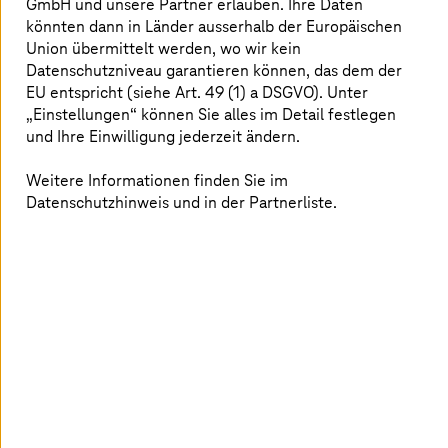
GmbH und unsere Partner erlauben. Ihre Daten
könnten dann in Länder ausserhalb der Europäischen
Union übermittelt werden, wo wir kein
Datenschutzniveau garantieren können, das dem der
EU entspricht (siehe Art. 49 (1) a DSGVO). Unter
„Einstellungen“ können Sie alles im Detail festlegen
und Ihre Einwilligung jederzeit ändern.
Weitere Informationen finden Sie im
Die Deutsche Telekom erweitert ihre Aktivitäten auf dem
Datenschutzhinweis und in der Partnerliste.
Gebiet der Blockchain-Technologie um die zweitgrösste
Blockchain der Welt. Das Tochterunternehmen
T-Systems
MMS stellt dem Ethereum-Netzwerk künftig
Infrastruktur in Form von Validierungsknoten bereit.
Validatoren spielen eine Schlüsselrolle beim Betrieb und
der Sicherheit von Blockchains.
Ethereum nutzt die Kryptowährung Ether (ETH) als
Zahlungsmittel für Transaktionen. Für die Transaktionen
setzt Ethereum seit kurzem auf Proof-of-Stake (PoS),
was neben einer verbesserten Skalierbarkeit zu einer