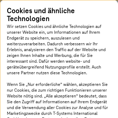
"LinkedIn"
"X"
"Xing"
"Fac
Artikel teilen
Cookies und ähnliche
Technologien
Wir setzen Cookies und ähnliche Technologien auf
Telekom unterstützt Ethereum mit
unserer Website ein, um Informationen auf Ihrem
Infrastruktur.
Endgerät zu speichern, auszulesen und
Einstieg in Liquid Staking ist Novum für
weiterzuverarbeiten. Dadurch verbessern wir Ihr
Telekom.
Erlebnis, analysieren den Traffic auf der Website und
zeigen Ihnen Inhalte und Werbung, die für Sie
Kooperation mit StakeWise erhöht
interessant sind. Dafür werden website- und
Transparenz und Sicherheit.
geräteübergreifend Nutzungsprofile erstellt. Auch
unsere Partner nutzen diese Technologien.
Wenn Sie „Nur erforderliche“ wählen, akzeptieren Sie
nur Cookies, die zum richtigen Funktionieren unserer
Website nötig sind. „Alle akzeptieren“ bedeutet, dass
Sie den Zugriff auf Informationen auf Ihrem Endgerät
und die Verwendung aller Cookies zur Analyse und für
Marketingzwecke durch
T-Systems
International