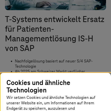
T-Systems
entwickelt Ersatz
für Patienten-
Managementlösung IS-H
von SAP
Nachfolgelösung basiert auf neuer S/4 SAP-
Technologie
Ab 2025 am Schweizer Markt verfügbar
Problemloser Umstieg für Kliniken
Cookies und ähnliche
Technologien
Startseite
Insights
Newsroom
Presse
Wir setzen Cookies und ähnliche Technologien auf
T-Systems
entwickelt Ersatz für Patienten-Managementlösung IS-H von SA
unserer Website ein, um Informationen auf Ihrem
Endgerät zu speichern, auszulesen und