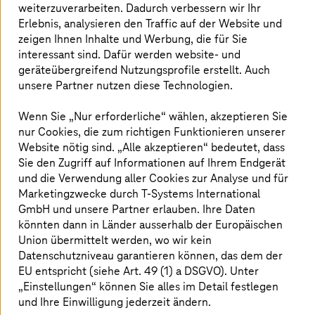
weiterzuverarbeiten. Dadurch verbessern wir Ihr
10. Juli 2023
Erlebnis, analysieren den Traffic auf der Website und
zeigen Ihnen Inhalte und Werbung, die für Sie
interessant sind. Dafür werden website- und
"LinkedIn"
"X"
"Xing"
"Fac
Artikel teilen
geräteübergreifend Nutzungsprofile erstellt. Auch
unsere Partner nutzen diese Technologien.
Wenn Sie „Nur erforderliche“ wählen, akzeptieren Sie
T-Systems
stellt seit mehr als 25 Jahren mit
nur Cookies, die zum richtigen Funktionieren unserer
ihrer österreichischen Entwicklungscrew im
Website nötig sind. „Alle akzeptieren“ bedeutet, dass
Sie den Zugriff auf Informationen auf Ihrem Endgerät
Auftrag der SAP die Patienten-
und die Verwendung aller Cookies zur Analyse und für
Managementlösung IS-H für österreichische
Marketingzwecke durch
T-Systems
International
und Schweizer Kliniken zur Verfügung. Im
GmbH und unsere Partner erlauben. Ihre Daten
Oktober 2022 kündigte der Softwarehersteller
könnten dann in Länder ausserhalb der Europäischen
SAP an, IS-H nicht mehr weiterzuentwickeln
Union übermittelt werden, wo wir kein
Datenschutzniveau garantieren können, das dem der
und keine Nachfolgelösung bereitzustellen. In
EU entspricht (siehe Art. 49 (1) a DSGVO). Unter
der Schweiz standen damit rund 30 Spitäler
„Einstellungen“ können Sie alles im Detail festlegen
und Spitalverbunde vor der Herausforderung,
und Ihre Einwilligung jederzeit ändern.
eine neue Lösung zu suchen. Betroffen davon