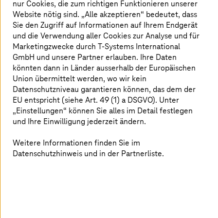
nur Cookies, die zum richtigen Funktionieren unserer
Standards und umfassendes Know-how für
Website nötig sind. „Alle akzeptieren“ bedeutet, dass
Google-Cloud-Services zu liefern.
Sie den Zugriff auf Informationen auf Ihrem Endgerät
und die Verwendung aller Cookies zur Analyse und für
Marketingzwecke durch
T-Systems
International
GmbH und unsere Partner erlauben. Ihre Daten
Begehrte Security-Spezialisierung
könnten dann in Länder ausserhalb der Europäischen
Union übermittelt werden, wo wir kein
Die Spezialisierungen markieren die höchste Stufe der
Datenschutzniveau garantieren können, das dem der
technischen Expertise für
Google-Cloud-Partner
. Die
EU entspricht (siehe Art. 49 (1) a DSGVO). Unter
Spezialisierungen werden auf Basis der Fähigkeiten der
„Einstellungen“ können Sie alles im Detail festlegen
Partner vergeben, die sie in erfolgreichen
und Ihre Einwilligung jederzeit ändern.
Kundenprojekten unter Beweis gestellt haben.
Weitere Informationen finden Sie im
Datenschutzhinweis und in der Partnerliste.
Wir freuen uns, dass unser Sovereign-Cloud-
Angebot mit der ‘Security Specialization‘