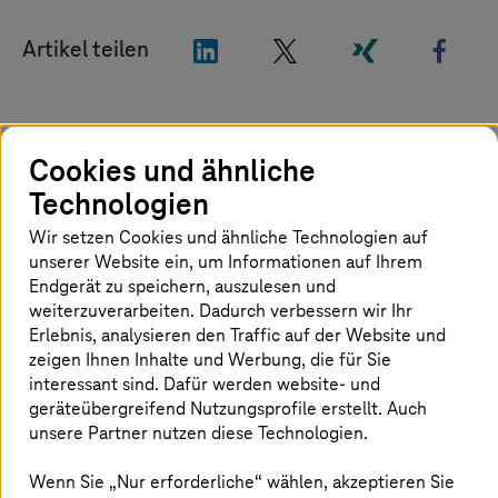
"LinkedIn"
"X"
"Xing"
"Fac
Artikel teilen
Status „Premier Partner“ für das „Sell
Cookies und ähnliche
and Service Engagement Model“
Technologien
erhalten
Wir setzen Cookies und ähnliche Technologien auf
T-Systems
hat für ein weiteres Jahr den
unserer Website ein, um Informationen auf Ihrem
Endgerät zu speichern, auszulesen und
„Premier Partner“-Status für Google Cloud im
weiterzuverarbeiten. Dadurch verbessern wir Ihr
„Sell and Service Engagement Model“ erreicht.
Erlebnis, analysieren den Traffic auf der Website und
Dies ist die höchstmögliche Partnerstufe.
zeigen Ihnen Inhalte und Werbung, die für Sie
Zudem hat die IT-Geschäftskundensparte der
interessant sind. Dafür werden website- und
Deutschen Telekom ihre Google-Cloud-
geräteübergreifend Nutzungsprofile erstellt. Auch
unsere Partner nutzen diese Technologien.
Services um die Security-Spezialisierung
erweitert. Die Zertifizierungen unterstreichen
Wenn Sie „Nur erforderliche“ wählen, akzeptieren Sie
den Anspruch von
T-Systems
, höchste