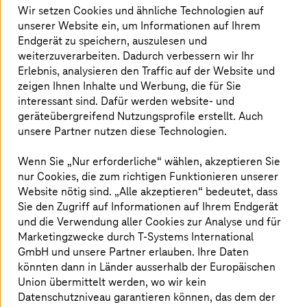
Wir setzen Cookies und ähnliche Technologien auf
unserer Website ein, um Informationen auf Ihrem
Endgerät zu speichern, auszulesen und
T-Systems
wird Mitglied der eSync
weiterzuverarbeiten. Dadurch verbessern wir Ihr
Alliance
Erlebnis, analysieren den Traffic auf der Website und
zeigen Ihnen Inhalte und Werbung, die für Sie
Als IT-Dienstleister für die Automobilindustrie
interessant sind. Dafür werden website- und
ist
T-Systems
der jüngste Neuzugang der eSync
geräteübergreifend Nutzungsprofile erstellt. Auch
Alliance. Mit über 10 Jahren Erfahrung und
unsere Partner nutzen diese Technologien.
mehr als 30 Millionen verwalteten Fahrzeugen
Wenn Sie „Nur erforderliche“ wählen, akzeptieren Sie
weltweit ist
T-Systems
ein europäischer
nur Cookies, die zum richtigen Funktionieren unserer
Marktführer für vernetzte Fahrzeugdienste.
Website nötig sind. „Alle akzeptieren“ bedeutet, dass
T-Systems
bietet Automobilherstellern und -
Sie den Zugriff auf Informationen auf Ihrem Endgerät
zulieferern eine breite Palette digitaler
und die Verwendung aller Cookies zur Analyse und für
Marketingzwecke durch
T-Systems
International
Produkte an, darunter Over-the-Air-Plattform-
GmbH und unsere Partner erlauben. Ihre Daten
und Integrationsdienste, die Hypercube-Suite
könnten dann in Länder ausserhalb der Europäischen
mit Fahrzeugsoftware, Service- und
Union übermittelt werden, wo wir kein
Plattformlösungen sowie lebenslange
Datenschutzniveau garantieren können, das dem der